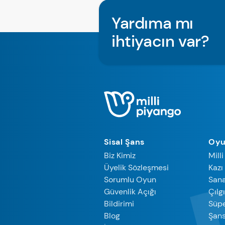
Yardıma mı
ihtiyacın var?
Sisal Şans
Oyu
Biz Kimiz
Mill
Üyelik Sözleşmesi
Kazı
Sorumlu Oyun
Sana
Güvenlik Açığı
Çılg
Bildirimi
Süpe
Blog
Şan