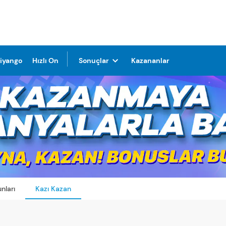
Piyango
Hızlı On
Sonuçlar
Kazananlar
nları
Kazı Kazan