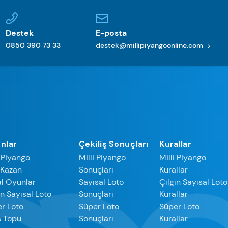
Destek
E-posta
0850 390 73 33
destek@millipiyangoonline.com
nlar
Çekiliş Sonuçları
Kurallar
i Piyango
Milli Piyango
Milli Piyango
 Kazan
Sonuçları
Kurallar
l Oyunlar
Sayısal Loto
Çılgın Sayısal Loto
ın Sayısal Loto
Sonuçları
Kurallar
r Loto
Süper Loto
Süper Loto
s Topu
Sonuçları
Kurallar