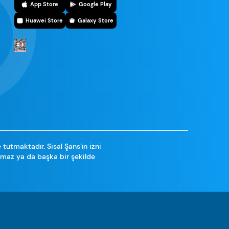
r
App Store
Google Play
Huawei Store
Galaxy Store
r
e tutmaktadır. Sisal Şans’ın izni
namaz ya da başka bir şekilde