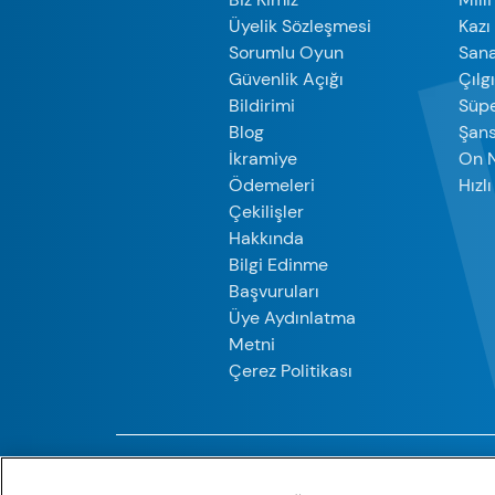
Üyelik Sözleşmesi
Kazı
Sorumlu Oyun
Sana
Güvenlik Açığı
Çılg
Bildirimi
Süpe
Blog
Şan
İkramiye
On 
Ödemeleri
Hızl
Çekilişler
Hakkında
Bilgi Edinme
Başvuruları
Üye Aydınlatma
Metni
Çerez Politikası
Sisal Şans, Sisal Şans’a ait olan tüm 
olmaksızın, bu web sitesindeki hi