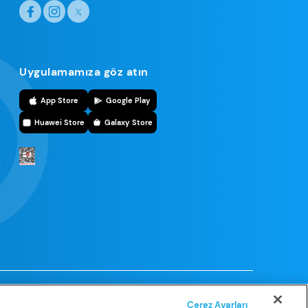
Uygulamamıza göz atın
r
App Store
Google Play
Huawei Store
Galaxy Store
r
e tutmaktadır. Sisal Şans’ın izni
Çerez Ayarları
namaz ya da başka bir şekilde