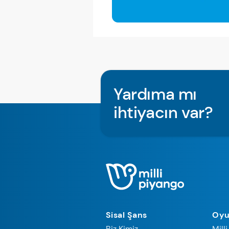
Yardıma mı
ihtiyacın var?
Sisal Şans
Oyu
Biz Kimiz
Mill