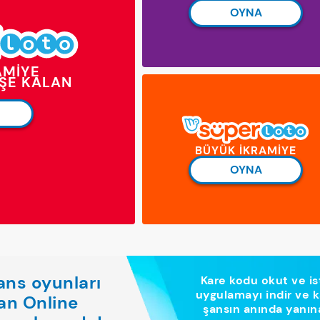
OYNA
AMİYE
IŞE KALAN
BÜYÜK İKRAMİYE
OYNA
şans oyunları
Kare kodu okut ve is
uygulamayı indir ve
an Online
şansın anında yanına