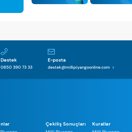
Destek
E-posta
0850 390 73 33
destek@millipiyangoonline.com
nlar
Çekiliş Sonuçları
Kurallar
i Piyango
Milli Piyango
Milli Piyango