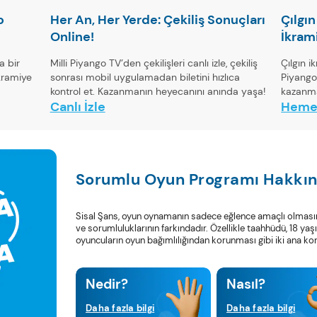
o
Her An, Her Yerde: Çekiliş Sonuçları
Çılgın
Online!
İkrami
a bir
Milli Piyango TV’den çekilişleri canlı izle, çekiliş
Çılgın i
ikramiye
sonrası mobil uygulamadan biletini hızlıca
Piyango
kontrol et. Kazanmanın heyecanını anında yaşa!
kazanma
Canlı İzle
Heme
Sorumlu Oyun Programı Hakkı
Sisal Şans, oyun oynamanın sadece eğlence amaçlı olmas
ve sorumluluklarının farkındadır. Özellikle taahhüdü, 18 y
oyuncuların oyun bağımlılığından korunması gibi iki ana konuy
Nedir?
Nasıl?
Daha fazla bilgi
Daha fazla bilgi