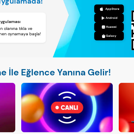
 uygulamada!
AppStore
Android
 Uygulaması
Huawei
n olanına tıkla ve
emen oynamaya başla!
Galaxy
ne İle Eğlence Yanına Gelir!