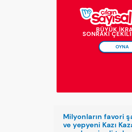
BÜYÜK İKR
SONRAKI ÇEKIL
OYNA
Milyonların favori 
ve yepyeni Kazı Kaz