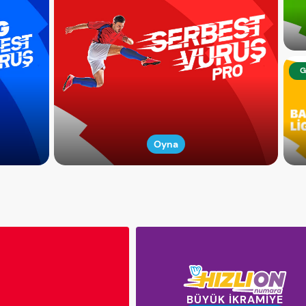
G
Oyna
BÜYÜK İKRAMİYE