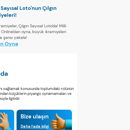
 Sayısal Loto'nun Çılgın
yeleri!
kramiyeler, Çılgın Sayısal Loto'da! Milli
 Online'dan oyna, büyük ikramiyeleri
 şansı yakala!
n Oyna
nda
ını sağlamak konusunda toplumdaki rolünün
aşından küçüklerin piyango oynamamaları ve
la ilgilidir.
Bize ulaşın
Daha fazla bilgi