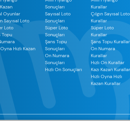
 Kazan
Sonuçları
Kurallar
l Oyunlar
Sayısal Loto
Çılgın Sayısal Loto
ın Sayısal Loto
Sonuçları
Kurallar
r Loto
Süper Loto
Süper Loto
s Topu
Sonuçları
Kurallar
Numara
Şans Topu
Şans Topu Kuralla
ı Oyna Hızlı Kazan
Sonuçları
On Numara
On Numara
Kurallar
Sonuçları
Hızlı On Kurallar
Hızlı On Sonuçları
Kazı Kazan Kuralla
Hızlı Oyna Hızlı
Kazan Kurallar
metin, grafik görselleri ve yazılımlarla ilişkili tüm telif haklarını elind
çbir metin, yazılım ve grafik görseli aktaramaz, tadil edemez, kulla