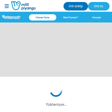
ÜYE GİRİŞİ
ÜYE OL
Hemen Oyna
Nasıl Oynanır?
Sonuçlar