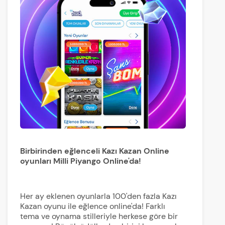
Birbirinden eğlenceli Kazı Kazan Online
oyunları Milli Piyango Online'da!
Her ay eklenen oyunlarla 100'den fazla Kazı
Kazan oyunu ile eğlence online'da! Farklı
tema ve oynama stilleriyle herkese göre bir