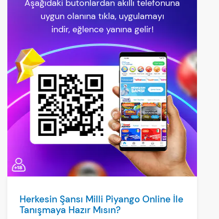
Aşağıdaki butonlardan akıllı telefonuna
uygun olanına tıkla, uygulamayı
indir, eğlence yanına gelir!
Herkesin Şansı Milli Piyango Online İle
Tanışmaya Hazır Mısın?