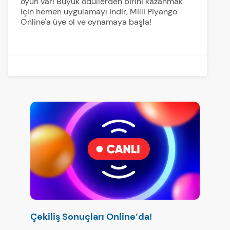
oyun var! Büyük ödüllerden birini kazanmak
için hemen uygulamayı indir, Milli Piyango
Online'a üye ol ve oynamaya başla!
Çekiliş Sonuçları Online’da!