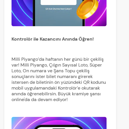
Kontrolör ile Kazancını Anında Öğren!
Milli Piyango’da haftanın her günü bir çekiliş
var! Milli Piyango, Çılgın Sayısal Loto, Süper
Loto, On numara ve Şans Topu çekiliş
sonuçlarını ister bilet numaranı girerek
istersen de biletinin ön yüzündeki QR kodunu
mobil uygulamandaki Kontrolör’e okutarak
anında öğrenebilirsin. Büyük kramiye şansı
online'da da devam ediyor!