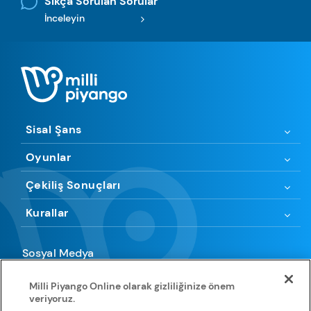
Sıkça Sorulan Sorular
İnceleyin
Sisal Şans
Oyunlar
Çekiliş Sonuçları
Kurallar
Sosyal Medya
Milli Piyango Online olarak gizliliğinize önem
veriyoruz.