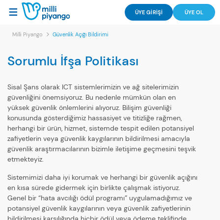
ÜYE GİRİŞİ
ÜYE OL
Milli Piyango
Güvenlik Açığı Bildirimi
Sorumlu İfşa Politikası
Sisal Şans olarak ICT sistemlerimizin ve ağ sitelerimizin
güvenliğini önemsiyoruz. Bu nedenle mümkün olan en
yüksek güvenlik önlemlerini alıyoruz. Bilişim güvenliği
konusunda gösterdiğimiz hassasiyet ve titizliğe rağmen,
herhangi bir ürün, hizmet, sistemde tespit edilen potansiyel
zafiyetlerin veya güvenlik kaygılarının bildirilmesi amacıyla
güvenlik araştırmacılarının bizimle iletişime geçmesini teşvik
etmekteyiz.
Sistemimizi daha iyi korumak ve herhangi bir güvenlik açığını
en kısa sürede gidermek için birlikte çalışmak istiyoruz.
Genel bir “hata avcılığı ödül programı” uygulamadığımız ve
potansiyel güvenlik kaygılarının veya güvenlik zafiyetlerinin
bildirilmesi karşılığında hiçbir ödül veya ödeme teklifinde