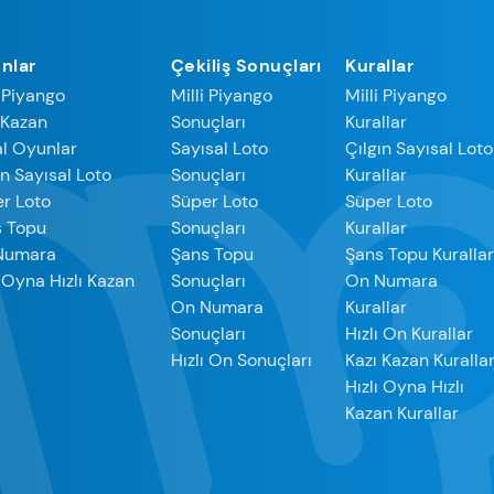
nlar
Çekiliş Sonuçları
Kurallar
i Piyango
Milli Piyango
Milli Piyango
 Kazan
Sonuçları
Kurallar
l Oyunlar
Sayısal Loto
Çılgın Sayısal Loto
ın Sayısal Loto
Sonuçları
Kurallar
r Loto
Süper Loto
Süper Loto
s Topu
Sonuçları
Kurallar
Numara
Şans Topu
Şans Topu Kuralla
ı Oyna Hızlı Kazan
Sonuçları
On Numara
On Numara
Kurallar
Sonuçları
Hızlı On Kurallar
Hızlı On Sonuçları
Kazı Kazan Kuralla
Hızlı Oyna Hızlı
Kazan Kurallar