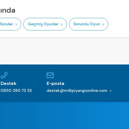
kında
 Sorular
Geçmiş Oyunlar
Sorumlu Oyun
Destek
E-posta
0850 390 73 33
destek@millipiyangoonline.com