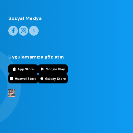
Sosyal Medya
Uygulamamıza göz atın
r
App Store
Google Play
Huawei Store
Galaxy Store
r