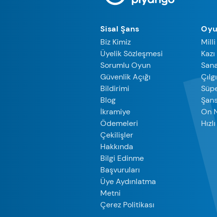
Sisal Şans
Oyu
Biz Kimiz
Mill
Üyelik Sözleşmesi
Kazı
Sorumlu Oyun
Sana
Güvenlik Açığı
Çılg
Bildirimi
Süpe
Blog
Şan
İkramiye
On 
Ödemeleri
Hızl
Çekilişler
Hakkında
Bilgi Edinme
Başvuruları
Üye Aydınlatma
Metni
Çerez Politikası