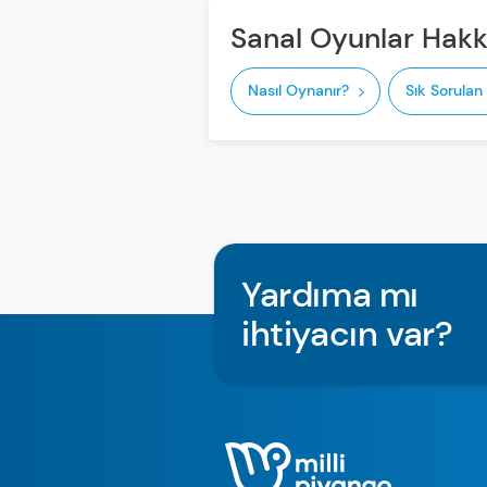
Sanal Oyunlar Hak
Nasıl Oynanır?
Sık Sorulan
Yardıma mı
ihtiyacın var?