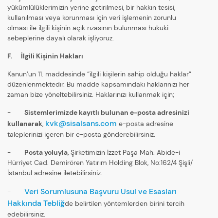
yükümlülüklerimizin yerine getirilmesi, bir hakkın tesisi,
kullanılması veya korunması için veri işlemenin zorunlu
olması ile ilgili kişinin açık rızasının bulunması hukuki
sebeplerine dayalı olarak işliyoruz.
F. İlgili Kişinin Hakları
Kanun’un 11. maddesinde “ilgili kişilerin sahip olduğu haklar”
düzenlenmektedir. Bu madde kapsamındaki haklarınızı her
zaman bize yöneltebilirsiniz. Haklarınızı kullanmak için;
-
Sistemlerimizde kayıtlı bulunan e-posta adresinizi
kvk@sisalsans.com
kullanarak
,
e-posta adresine
taleplerinizi içeren bir e-posta gönderebilirsiniz.
-
Posta yoluyla
, Şirketimizin İzzet Paşa Mah. Abide-i
Hürriyet Cad. Demirören Yatırım Holding Blok, No:162/4 Şişli/
İstanbul adresine iletebilirsiniz.
Veri Sorumlusuna Başvuru Usul ve Esasları
-
Hakkında Tebliğ
de belirtilen yöntemlerden birini tercih
edebilirsiniz.