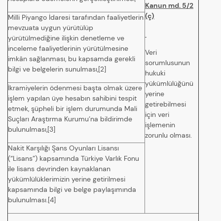
Kanun md. 5/2
(ç)
Milli Piyango İdaresi tarafından faaliyetlerin
mevzuata uygun yürütülüp
yürütülmediğine ilişkin denetleme ve
inceleme faaliyetlerinin yürütülmesine
Veri
imkân sağlanması, bu kapsamda gerekli
sorumlusunun
bilgi ve belgelerin sunulması,[2]
hukuki
yükümlülüğünü
İkramiyelerin ödenmesi başta olmak üzere
yerine
işlem yapılan üye hesabın sahibini tespit
getirebilmesi
etmek, şüpheli bir işlem durumunda Mali
için veri
Suçları Araştırma Kurumu’na bildirimde
işlemenin
bulunulması,[3]
zorunlu olması.
Nakit Karşılığı Şans Oyunları Lisansı
(“Lisans”) kapsamında Türkiye Varlık Fonu
ile lisans devrinden kaynaklanan
yükümlülüklerimizin yerine getirilmesi
kapsamında bilgi ve belge paylaşımında
bulunulması.[4]