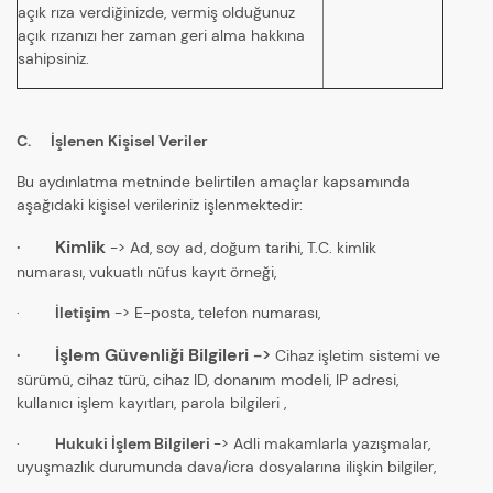
açık rıza verdiğinizde, vermiş olduğunuz
açık rızanızı her zaman geri alma hakkına
sahipsiniz.
C. İşlenen Kişisel Veriler
Bu aydınlatma metninde belirtilen amaçlar kapsamında
aşağıdaki kişisel verileriniz işlenmektedir:
·
Kimlik
-> Ad, soy ad, doğum tarihi, T.C. kimlik
numarası, vukuatlı nüfus kayıt örneği,
·
İletişim
-> E-posta, telefon numarası,
·
İşlem Güvenliği Bilgileri
->
Cihaz işletim sistemi ve
sürümü, cihaz türü, cihaz ID, donanım modeli, IP adresi,
kullanıcı işlem kayıtları, parola bilgileri ,
·
Hukuki İşlem Bilgileri
-> Adli makamlarla yazışmalar,
uyuşmazlık durumunda dava/icra dosyalarına ilişkin bilgiler,