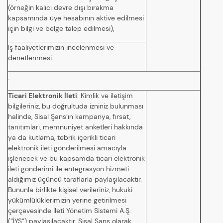
(örneğin kalıcı devre dışı bırakma
kapsamında üye hesabının aktive edilmesi
için bilgi ve belge talep edilmesi),
İş faaliyetlerimizin incelenmesi ve
denetlenmesi.
Ticari Elektronik İleti
: Kimlik ve iletişim
bilgileriniz, bu doğrultuda izniniz bulunması
halinde, Sisal Şans’ın kampanya, fırsat,
tanıtımları, memnuniyet anketleri hakkında
ya da kutlama, tebrik içerikli ticari
elektronik ileti gönderilmesi amacıyla
işlenecek ve bu kapsamda ticari elektronik
ileti gönderimi ile entegrasyon hizmeti
aldığımız üçüncü taraflarla paylaşılacaktır.
Bununla birlikte kişisel verileriniz, hukuki
yükümlülüklerimizin yerine getirilmesi
çerçevesinde İleti Yönetim Sistemi A.Ş.
(“İYS”) paylaşılacaktır. Sisal Şans olarak