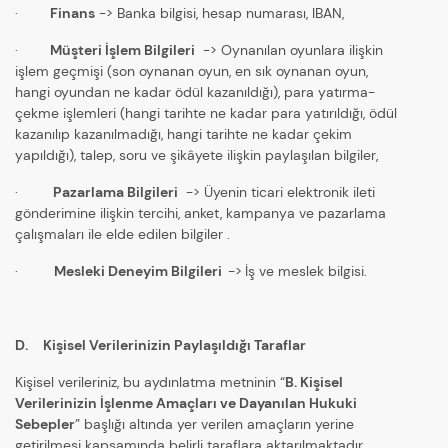
·
Finans
-> Banka bilgisi, hesap numarası, IBAN,
·
Müşteri İşlem Bilgileri
-> Oynanılan oyunlara ilişkin
işlem geçmişi (son oynanan oyun, en sık oynanan oyun,
hangi oyundan ne kadar ödül kazanıldığı), para yatırma-
çekme işlemleri (hangi tarihte ne kadar para yatırıldığı, ödül
kazanılıp kazanılmadığı, hangi tarihte ne kadar çekim
yapıldığı), talep, soru ve şikâyete ilişkin paylaşılan bilgiler,
·
Pazarlama Bilgileri
-> Üyenin ticari elektronik ileti
gönderimine ilişkin tercihi, anket, kampanya ve pazarlama
çalışmaları ile elde edilen bilgiler .
·
Mesleki Deneyim Bilgileri
->
İş ve meslek bilgisi.
D. Kişisel Verilerinizin Paylaşıldığı Taraflar
Kişisel verileriniz, bu aydınlatma metninin “
B. Kişisel
Verilerinizin İşlenme Amaçları ve Dayanılan Hukuki
Sebepler
” başlığı altında yer verilen amaçların yerine
getirilmesi kapsamında belirli taraflara aktarılmaktadır.