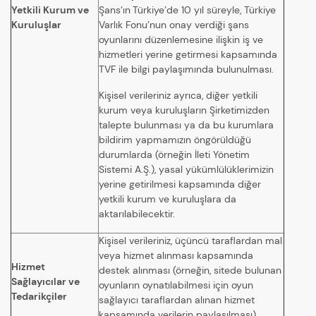
Yetkili Kurum ve
Şans’ın
Türkiye’de 10 yıl süreyle, Türkiye
Kuruluşlar
Varlık Fonu’nun onay verdiği şans
oyunlarını düzenlemesine ilişkin iş ve
hizmetleri yerine getirmesi kapsamında
TVF ile bilgi paylaşımında bulunulması.
Kişisel verileriniz ayrıca, diğer yetkili
kurum veya kuruluşların Şirketimizden
talepte bulunması ya da bu kurumlara
bildirim yapmamızın öngörüldüğü
durumlarda (örneğin İleti Yönetim
Sistemi A.Ş.), yasal yükümlülüklerimizin
yerine getirilmesi kapsamında diğer
yetkili kurum ve kuruluşlara da
aktarılabilecektir.
Kişisel verileriniz, üçüncü taraflardan mal
veya hizmet alınması kapsamında
Hizmet
destek alınması (örneğin, sitede bulunan
Sağlayıcılar ve
oyunların oynatılabilmesi için oyun
Tedarikçiler
sağlayıcı taraflardan alınan hizmet
kapsamında verilerin paylaşılması).