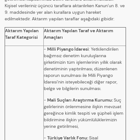
Kişisel verileriniz üçüncü taraflara aktarılırken Kanun’un 8. ve
9. maddesinde yer alan kurallara uygun hareket
edilmektedir. Aktarım yapılan taraflar aşağıdaki gibidir:
Aktarım Yapılan
Aktarım Yapılan Taraf ve Aktarım
Taraf Kategorisi
Amaçları
-
Milli Piyango İdaresi
: Yetkilendirilen
bağımsız denetim kuruluşlarına
şirketimizin tüm işlemlerinin yıllık olarak
denetiminin yaptırılması, düzenlenen
raporun sunulması ile Milli Piyango
İdaresi’nin isteyebileceği diğer rapor,
belge ve bilgilerin sunulması.
-
Mali Suçları Araştırma Kurumu:
Suç
gelirlerinin önlenmesine ilişkin mevzuat
gereğince kimlik tespiti ve şüpheli işlem
bildirimine ilişkin yükümlülüklerimizin
yerine getirilmesi,
-
Türkiye Varlık Fonu:
Sisal