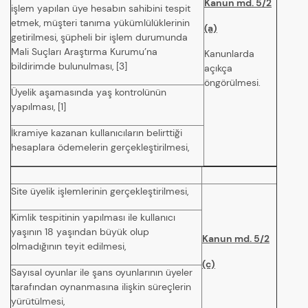
Kanun md. 5/2
işlem yapılan üye hesabın sahibini tespit
etmek, müşteri tanıma yükümlülüklerinin
(a)
getirilmesi, şüpheli bir işlem durumunda
Mali Suçları Araştırma Kurumu’na
Kanunlarda
bildirimde bulunulması, [3]
açıkça
öngörülmesi.
Üyelik aşamasında yaş kontrolünün
yapılması, [1]
İkramiye kazanan kullanıcıların belirttiği
hesaplara ödemelerin gerçekleştirilmesi,
Site üyelik işlemlerinin gerçekleştirilmesi,
Kimlik tespitinin yapılması ile kullanıcı
yaşının 18 yaşından büyük olup
Kanun md. 5/2
olmadığının teyit edilmesi,
(c)
Sayısal oyunlar ile şans oyunlarının üyeler
tarafından oynanmasına ilişkin süreçlerin
yürütülmesi,