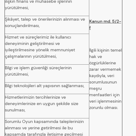
ilişkin finans ve muhasebe işlerinin
yürütülmesi,
Şikâyet, talep ve önerilerinizin alınması ve
Kanun md. 5/2-
sonuçlandırılması,
f
Hizmet ve süreçlerimiz ile kullanıcı
deneyiminin geliştirilmesi ve
iyileştirilmesine yönelik memnuniyet
İlgili kişinin temel
çalışmalarının yürütülmesi,
hak ve
özgürlüklerine
Bilgi ve işlem güvenliği süreçlerinin
zarar vermemek
yürütülmesi,
kaydıyla, veri
sorumlusunun
Bilgi teknolojileri alt yapısının sağlanması,
meşru
menfaatleri için
Hizmetlerimizin tercihlerinize ve
veri işlenmesinin
deneyimlerinize en uygun şekilde size
zorunlu olması.
sunulması,
Sorumlu Oyun kapsamında taleplerinizin
alınması ve yerine getirilmesi ile bu
kapsamda tarafınızla iletişime geçilmesi