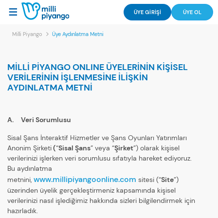
ÜYE GİRİŞİ
ÜYE OL
Milli Piyango
Üye Aydınlatma Metni
MİLLİ PİYANGO ONLINE ÜYELERİNİN KİŞİSEL
VERİLERİNİN İŞLENMESİNE İLİŞKİN
AYDINLATMA METNİ
A. Veri Sorumlusu
Sisal Şans İnteraktif Hizmetler ve Şans Oyunları Yatırımları
Anonim Şirketi
(
“
Sisal Şans
” veya “
Şirket
”) olarak kişisel
verilerinizi işlerken veri sorumlusu sıfatıyla hareket ediyoruz.
Bu aydınlatma
www.millipiyangoonline.com
metnini,
sitesi (“
Site
”)
üzerinden üyelik gerçekleştirmeniz kapsamında kişisel
verilerinizi nasıl işlediğimiz hakkında sizleri bilgilendirmek için
hazırladık.