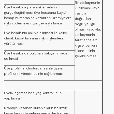
Bir sözleşmenin
Üye hesabına para yüklemelerinin
kurulması veya
gerçekleştirilmesi, üye hesabına kayıtlı
ifasıyla
hesap numarasına kazanılan ikramiyelere
doğrudan
ilişkin ödemelerin gerçekleştirilmesi,
doğruya ilgili
olması kaydıyla,
Üye hesabının askıya alınması ile kalıcı
sözleşmenin
olarak kapatılmasına ilişkin işlemlerin
taraflarına ait
yürütülmesi,
kişisel verilerin
işlenmesinin
Üye hesabında bulunan bakiyenin iade
gerekli olması.
edilmesi,
Üye profilinin oluşturulması ile üyelerin
profillerini yönetmesinin sağlanması.
Üyelik aşamasında yaş kontrolünün
yapılması,[1]
İkramiye kazanan kullanıcıların belirttiği
hesaplara ödemelerin gerçekleştirilmesi,