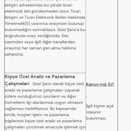
iletişim adreslerinize bu yönde ticari
elektronik ileti göndermeden önce Ticari
İletişim ve Ticari Elektronik İletiler Hakkında
Yönetmelik[5] uyarınca onayınızın bulunup
bulunmadığını sormaktayız. Sisal Şans’a bu
doğrultuda onay verdiğinizde, Site
üzerinden veya ilgili diğer kanallardan
onayınızı her zaman geri alma hakkına
sahipsiniz.
Kişiye Özel Analiz ve Pazarlama
Çalışmaları
: Sisal Şans olarak kişiye özel
Kanun md. 5/1
analiz ve pazarlama çalışmaları yaparak
sizlere sunduğumuz oyunların ve diğer
hizmetlerin ilgi alanlarınıza uygun olmasını
İlgili kişinin açık
sağlamayı hedefliyoruz. Bu kapsamda
rızasının
kimlik, müşteri işlem ve pazarlama
bulunması.
bilgilerinizi kişiye özel analiz ve pazarlama
çalışmaları yürütmek amacıyla işlemek için