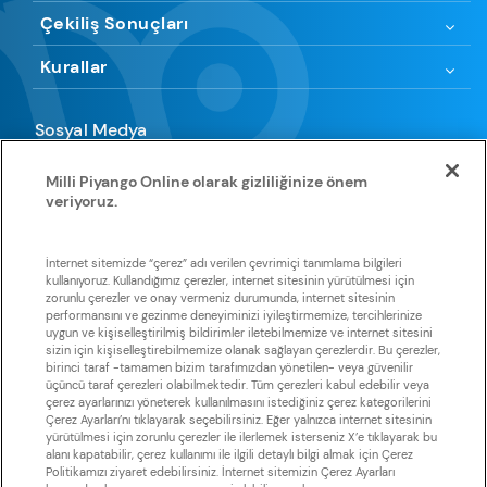
Çekiliş Sonuçları
Kurallar
Sosyal Medya
Milli Piyango Online olarak gizliliğinize önem
veriyoruz.
Uygulamamıza göz atın
İnternet sitemizde “çerez” adı verilen çevrimiçi tanımlama bilgileri
kullanıyoruz. Kullandığımız çerezler, internet sitesinin yürütülmesi için
zorunlu çerezler ve onay vermeniz durumunda, internet sitesinin
Huawei
App Store
Google Play
Galaxy Store
Store
performansını ve gezinme deneyiminizi iyileştirmemize, tercihlerinize
uygun ve kişiselleştirilmiş bildirimler iletebilmemize ve internet sitesini
sizin için kişiselleştirebilmemize olanak sağlayan çerezlerdir. Bu çerezler,
birinci taraf -tamamen bizim tarafımızdan yönetilen- veya güvenilir
üçüncü taraf çerezleri olabilmektedir. Tüm çerezleri kabul edebilir veya
çerez ayarlarınızı yöneterek kullanılmasını istediğiniz çerez kategorilerini
Çerez Ayarları’nı tıklayarak seçebilirsiniz. Eğer yalnızca internet sitesinin
yürütülmesi için zorunlu çerezler ile ilerlemek isterseniz X’e tıklayarak bu
Sisal Şans, Sisal Şans’a ait olan tüm metin, grafik görselleri ve
alanı kapatabilir, çerez kullanımı ile ilgili detaylı bilgi almak için Çerez
yazılımlarla ilişkili tüm telif haklarını elinde tutmaktadır. Sisal Şans’ın
Politikamızı ziyaret edebilirsiniz. İnternet sitemizin Çerez Ayarları
izni olmaksızın, bu web sitesindeki hiçbir metin, yazılım ve grafik