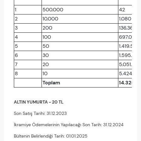
1
500.000
42
2
10.000
1.080
3
200
136.365
4
100
697.072
5
50
1.419.501
6
30
1.595.719
7
20
5.051.319
8
10
5.424.80
Toplam
14.325.9
ALTIN YUMURTA - 20 TL
Son Satış Tarihi: 31.12.2023
İkramiye Ödemelerinin Yapılacağı Son Tarih: 31.12.2024
Bültenin Belirlendiği Tarih: 01.01.2025