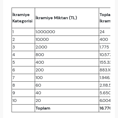
İkramiye
Toplam
İkramiye Miktarı (TL)
Kategorisi
İkramiye
1
1.000.000
24
2
10.000
400
3
2.000
1.775
4
800
10.577
5
400
155.334
6
200
883.106
7
100
1.946.119
8
60
2.118.509
9
40
5.650.75
10
20
6.004.07
Toplam
16.770.6