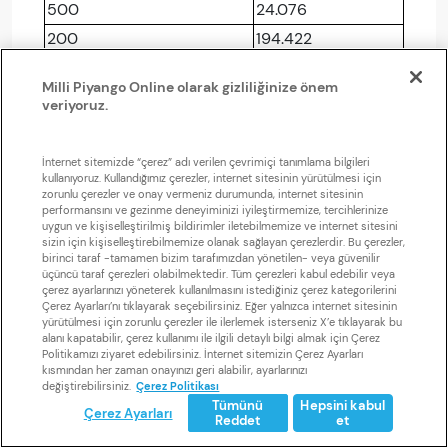
500
24.076
200
194.422
100
687.457
Milli Piyango Online olarak gizliliğinize önem
50
785.171
veriyoruz.
30
1.003.000
İnternet sitemizde “çerez” adı verilen çevrimiçi tanımlama bilgileri
kullanıyoruz. Kullandığımız çerezler, internet sitesinin yürütülmesi için
PARA YAĞMURU- 30 TL
zorunlu çerezler ve onay vermeniz durumunda, internet sitesinin
performansını ve gezinme deneyiminizi iyileştirmemize, tercihlerinize
Aşağıdaki ikramiye tablosu 1. 2. 3. 4. ve 5. seriden
uygun ve kişiselleştirilmiş bildirimler iletebilmemize ve internet sitesini
oluşan toplam
76,066,240 adet Para Yağmuru
kartı
sizin için kişiselleştirebilmemize olanak sağlayan çerezlerdir. Bu çerezler,
birinci taraf -tamamen bizim tarafımızdan yönetilen- veya güvenilir
içindir.
üçüncü taraf çerezleri olabilmektedir. Tüm çerezleri kabul edebilir veya
çerez ayarlarınızı yöneterek kullanılmasını istediğiniz çerez kategorilerini
Son satış tarihi: 31.12.2023
Çerez Ayarları’nı tıklayarak seçebilirsiniz. Eğer yalnızca internet sitesinin
yürütülmesi için zorunlu çerezler ile ilerlemek isterseniz X’e tıklayarak bu
İkramiye ödemelerinin yapılacağı son tarih: 31.12.2024
alanı kapatabilir, çerez kullanımı ile ilgili detaylı bilgi almak için Çerez
Politikamızı ziyaret edebilirsiniz. İnternet sitemizin Çerez Ayarları
kısmından her zaman onayınızı geri alabilir, ayarlarınızı
PARA YAĞMURU - 30
değiştirebilirsiniz.
Çerez Politikası
TL
Tümünü
Hepsini kabul
Çerez Ayarları
Reddet
et
İkramiye Miktarı (TL)
İkramiye Adedi