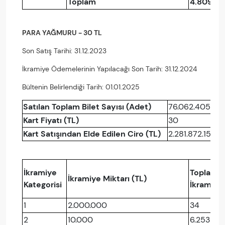
Toplam
4.809.31
PARA YAĞMURU - 30 TL
Son Satış Tarihi: 31.12.2023
İkramiye Ödemelerinin Yapılacağı Son Tarih: 31.12.2024
Bültenin Belirlendiği Tarih: 01.01.2025
Satılan Toplam Bilet Sayısı (Adet)
76.062.405
Kart Fiyatı (TL)
30
Kart Satışından Elde Edilen Ciro (TL)
2.281.872.150
İkramiye
Toplam
İkramiye Miktarı (TL)
Kategorisi
İkramiye
1
2.000.000
34
2
10.000
6.253