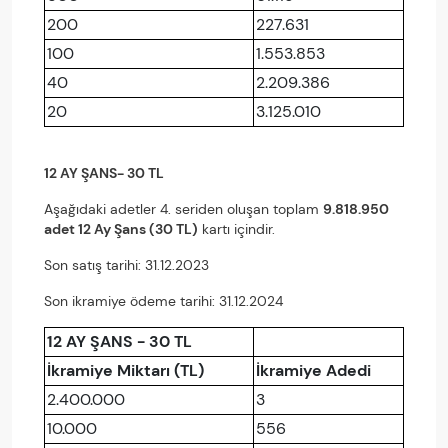
200
227.631
100
1.553.853
40
2.209.386
20
3.125.010
12 AY ŞANS- 30 TL
Aşağıdaki adetler 4. seriden oluşan toplam
9.818.950
adet 12 Ay Şans (30 TL)
kartı içindir.
Son satış tarihi: 31.12.2023
Son ikramiye ödeme tarihi: 31.12.2024
12 AY ŞANS - 30 TL
İkramiye Miktarı (TL)
İkramiye Adedi
2.400.000
3
10.000
556