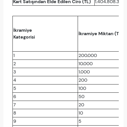
Kart Satışından Elde Edilen Ciro (TL)
1.404.808.300
İkramiye
İkramiye Miktarı (TL)
Kategorisi
1
200.000
2
10.000
3
1.000
4
200
5
100
6
50
7
20
8
10
9
5