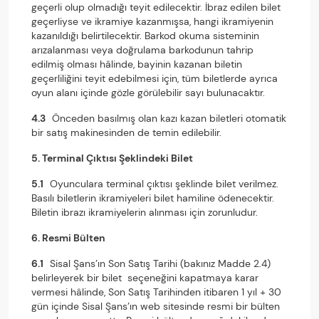
geçerli olup olmadığı teyit edilecektir. İbraz edilen bilet
geçerliyse ve ikramiye kazanmışsa, hangi ikramiyenin
kazanıldığı belirtilecektir. Barkod okuma sisteminin
arızalanması veya doğrulama barkodunun tahrip
edilmiş olması hâlinde, bayinin kazanan biletin
geçerliliğini teyit edebilmesi için, tüm biletlerde ayrıca
oyun alanı içinde gözle görülebilir sayı bulunacaktır.
4.3
Önceden basılmış olan kazı kazan biletleri otomatik
bir satış makinesinden de temin edilebilir.
5. Terminal Çıktısı Şeklindeki Bilet
5.1
Oyunculara terminal çıktısı şeklinde bilet verilmez.
Basılı biletlerin ikramiyeleri bilet hamiline ödenecektir.
Biletin ibrazı ikramiyelerin alınması için zorunludur.
6. Resmi Bülten
6.1
Sisal Şans’ın Son Satış Tarihi (bakınız Madde 2.4)
belirleyerek bir bilet seçeneğini kapatmaya karar
vermesi hâlinde, Son Satış Tarihinden itibaren 1 yıl + 30
gün içinde Sisal Şans’ın web sitesinde resmi bir bülten