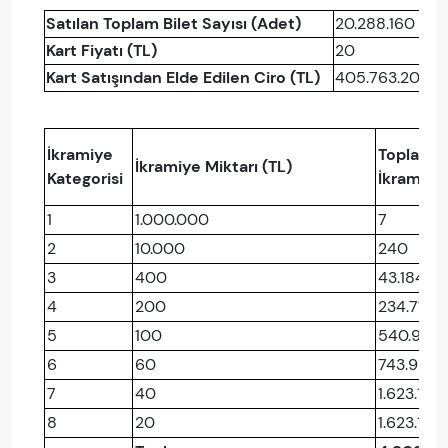
Satılan Toplam Bilet Sayısı (Adet)
20.288.160
Kart Fiyatı (TL)
20
Kart Satışından Elde Edilen Ciro (TL)
405.763.200
İkramiye
Toplam
İkramiye Miktarı (TL)
Kategorisi
İkramiye
1
1.000.000
7
2
10.000
240
3
400
43.184
4
200
234.714
5
100
540.901
6
60
743.986
7
40
1.623.129
8
20
1.623.155