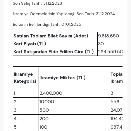
Son Satış Tarihi: 31.12.2023
İkramiye Ödemelerinin Yapılacağı Son Tarih: 31.12.2024
Bültenin Belirlendiği Tarih: 01.01.2025
Satılan Toplam Bilet Sayısı (Adet)
9.818.650
Kart Fiyatı (TL)
30
Kart Satışından Elde Edilen Ciro (TL)
294.559.500
İkramiye
Toplam
İkramiye Miktarı (TL)
Kategorisi
İkramiye
1
2.400.000
3
2
10.000
556
3
500
24.076
4
200
194.422
5
100
687.457