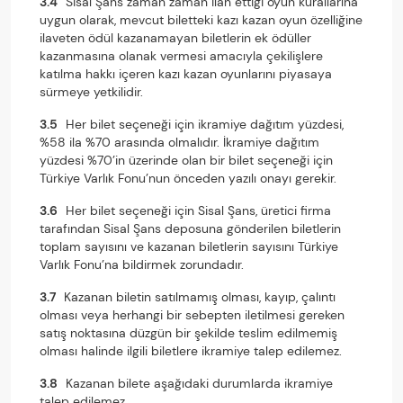
3.4
Sisal Şans zaman zaman ilan ettiği oyun kurallarına
uygun olarak, mevcut biletteki kazı kazan oyun özelliğine
ilaveten ödül kazanamayan biletlerin ek ödüller
kazanmasına olanak vermesi amacıyla çekilişlere
katılma hakkı içeren kazı kazan oyunlarını piyasaya
sürmeye yetkilidir.
3.5
Her bilet seçeneği için ikramiye dağıtım yüzdesi,
%58 ila %70 arasında olmalıdır. İkramiye dağıtım
yüzdesi %70’in üzerinde olan bir bilet seçeneği için
Türkiye Varlık Fonu’nun önceden yazılı onayı gerekir.
3.6
Her bilet seçeneği için Sisal Şans, üretici firma
tarafından Sisal Şans deposuna gönderilen biletlerin
toplam sayısını ve kazanan biletlerin sayısını Türkiye
Varlık Fonu’na bildirmek zorundadır.
3.7
Kazanan biletin satılmamış olması, kayıp, çalıntı
olması veya herhangi bir sebepten iletilmesi gereken
satış noktasına düzgün bir şekilde teslim edilmemiş
olması halinde ilgili biletlere ikramiye talep edilemez.
3.8
Kazanan bilete aşağıdaki durumlarda ikramiye
talep edilemez.