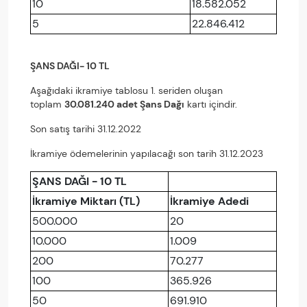
10
18.582.052
5
22.846.412
ŞANS DAĞI- 10 TL
Aşağıdaki ikramiye tablosu 1. seriden oluşan
toplam
30.081.240 adet Şans Dağı
kartı içindir.
Son satış tarihi 31.12.2022
İkramiye ödemelerinin yapılacağı son tarih 31.12.2023
ŞANS DAĞI - 10 TL
İkramiye Miktarı (TL)
İkramiye Adedi
500.000
20
10.000
1.009
200
70.277
100
365.926
50
691.910