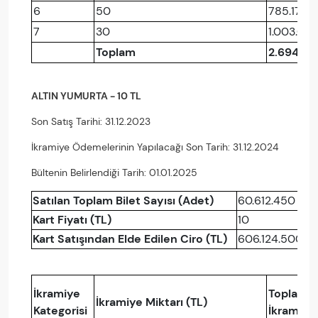
6
50
785.171
7
30
1.003.00
Toplam
2.694.68
ALTIN YUMURTA - 10 TL
Son Satış Tarihi: 31.12.2023
İkramiye Ödemelerinin Yapılacağı Son Tarih: 31.12.2024
Bültenin Belirlendiği Tarih: 01.01.2025
Satılan Toplam Bilet Sayısı (Adet)
60.612.450
Kart Fiyatı (TL)
10
Kart Satışından Elde Edilen Ciro (TL)
606.124.500
İkramiye
Toplam
İkramiye Miktarı (TL)
Kategorisi
İkramiye