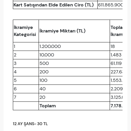
Kart Satışından Elde Edilen Ciro (TL)
611.865.900
İkramiye
Toplam
İkramiye Miktarı (TL)
Kategorisi
İkramiye
1
1.200.000
18
2
10.000
1.483
3
500
61.119
4
200
227.631
5
100
1.553.853
6
40
2.209.38
7
20
3.125.010
Toplam
7.178.50
12 AY ŞANS- 30 TL