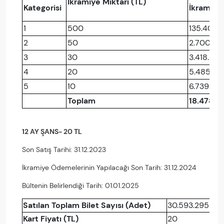
İkramiye Miktarı (TL)
Kategorisi
İkramiye
1
500
135.401
2
50
2.700.10
3
30
3.418.346
4
20
5.485.45
5
10
6.739.341
Toplam
18.478.6
12 AY ŞANS- 20 TL
Son Satış Tarihi: 31.12.2023
İkramiye Ödemelerinin Yapılacağı Son Tarih: 31.12.2024
Bültenin Belirlendiği Tarih: 01.01.2025
Satılan Toplam Bilet Sayısı (Adet)
30.593.295
Kart Fiyatı (TL)
20