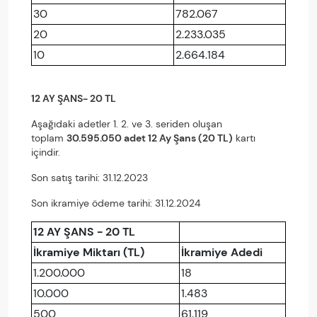
30
782.067
20
2.233.035
10
2.664.184
12 AY ŞANS- 20 TL
Aşağıdaki adetler 1. 2. ve 3. seriden oluşan
toplam
30.595.050 adet 12 Ay Şans (20 TL)
kartı
içindir.
Son satış tarihi: 31.12.2023
Son ikramiye ödeme tarihi: 31.12.2024
12 AY ŞANS - 20 TL
İkramiye Miktarı (TL)
İkramiye Adedi
1.200.000
18
10.000
1.483
500
61.119