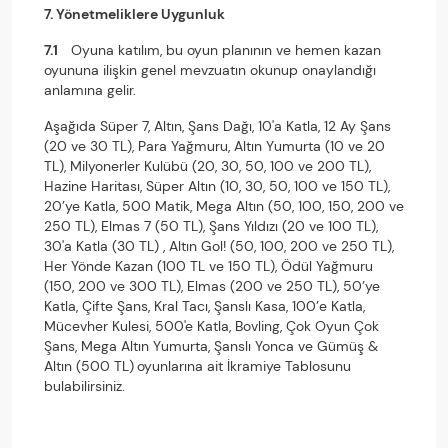
7. Yönetmeliklere Uygunluk
7.1
Oyuna katılım, bu oyun planının ve hemen kazan
oyununa ilişkin genel mevzuatın okunup onaylandığı
anlamına gelir.
Aşağıda Süper 7, Altın, Şans Dağı, 10'a Katla, 12 Ay Şans
(20 ve 30 TL), Para Yağmuru, Altın Yumurta (10 ve 20
TL), Milyonerler Kulübü (20, 30, 50, 100 ve 200 TL),
Hazine Haritası, Süper Altın (10, 30, 50, 100 ve 150 TL),
20’ye Katla, 500 Matik, Mega Altın (50, 100, 150, 200 ve
250 TL), Elmas 7 (50 TL), Şans Yıldızı (20 ve 100 TL),
30'a Katla (30 TL) , Altın Gol! (50, 100, 200 ve 250 TL),
Her Yönde Kazan (100 TL ve 150 TL), Ödül Yağmuru
(150, 200 ve 300 TL), Elmas (200 ve 250 TL), 50’ye
Katla, Çifte Şans, Kral Tacı, Şanslı Kasa, 100’e Katla,
Mücevher Kulesi, 500'e Katla, Bovling, Çok Oyun Çok
Şans, Mega Altın Yumurta, Şanslı Yonca ve Gümüş &
Altın (500 TL)
oyunlarına ait İkramiye Tablosunu
bulabilirsiniz.