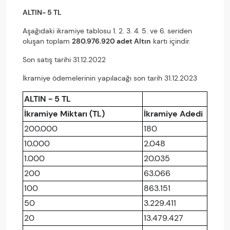
ALTIN- 5 TL
Aşağıdaki ikramiye tablosu 1. 2. 3. 4. 5. ve 6. seriden
oluşan toplam
280.976.920 adet Altın
kartı içindir.
Son satış tarihi 31.12.2022
İkramiye ödemelerinin yapılacağı son tarih 31.12.2023
ALTIN - 5 TL
İkramiye Miktarı (TL)
İkramiye Adedi
200.000
180
10.000
2.048
1.000
20.035
200
63.066
100
863.151
50
3.229.411
20
13.479.427