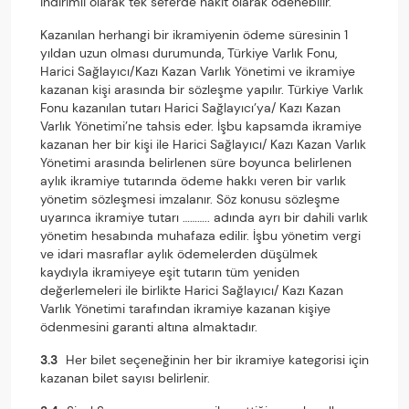
indirimli olarak tek seferde nakit olarak ödenebilir.
Kazanılan herhangi bir ikramiyenin ödeme süresinin 1
yıldan uzun olması durumunda, Türkiye Varlık Fonu,
Harici Sağlayıcı/Kazı Kazan Varlık Yönetimi ve ikramiye
kazanan kişi arasında bir sözleşme yapılır. Türkiye Varlık
Fonu kazanılan tutarı Harici Sağlayıcı’ya/ Kazı Kazan
Varlık Yönetimi’ne tahsis eder. İşbu kapsamda ikramiye
kazanan her bir kişi ile Harici Sağlayıcı/ Kazı Kazan Varlık
Yönetimi arasında belirlenen süre boyunca belirlenen
aylık ikramiye tutarında ödeme hakkı veren bir varlık
yönetim sözleşmesi imzalanır. Söz konusu sözleşme
uyarınca ikramiye tutarı ……….. adında ayrı bir dahili varlık
yönetim hesabında muhafaza edilir. İşbu yönetim vergi
ve idari masraflar aylık ödemelerden düşülmek
kaydıyla ikramiyeye eşit tutarın tüm yeniden
değerlemeleri ile birlikte Harici Sağlayıcı/ Kazı Kazan
Varlık Yönetimi tarafından ikramiye kazanan kişiye
ödenmesini garanti altına almaktadır.
3.3
Her bilet seçeneğinin her bir ikramiye kategorisi için
kazanan bilet sayısı belirlenir.