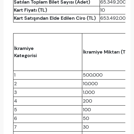
Satılan Toplam Bilet Sayısı (Adet)
65.349.200
Kart Fiyatı (TL)
10
Kart Satışından Elde Edilen Ciro (TL)
653.492.000
İkramiye
İkramiye Miktarı (TL)
Kategorisi
1
500.000
2
10.000
3
1.000
4
200
5
100
6
50
7
30