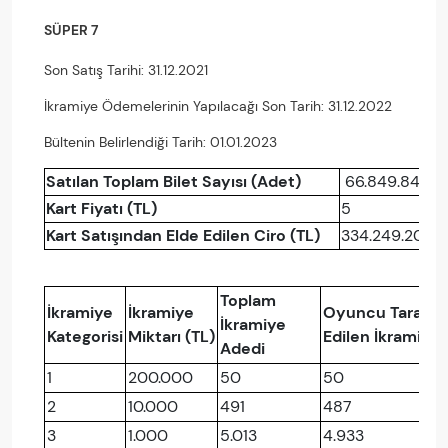
SÜPER 7
Son Satış Tarihi: 31.12.2021
İkramiye Ödemelerinin Yapılacağı Son Tarih: 31.12.2022
Bültenin Belirlendiği Tarih: 01.01.2023
Satılan Toplam Bilet Sayısı (Adet)
66.849.840
Kart Fiyatı (TL)
5
Kart Satışından Elde Edilen Ciro (TL)
334.249.200
Toplam
İkramiye
İkramiye
Oyuncu Tarafınd
İkramiye
Kategorisi
Miktarı (TL)
Edilen İkramiye
Adedi
1
200.000
50
50
2
10.000
491
487
3
1.000
5.013
4.933