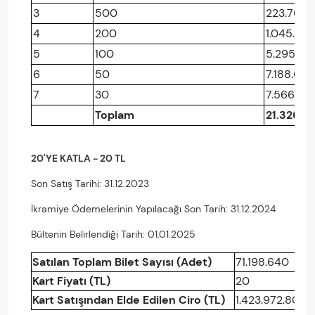
3
500
223.762
4
200
1.045.617
5
100
5.295.72
6
50
7.188.618
7
30
7.566.64
Toplam
21.326.6
20'YE KATLA - 20 TL
Son Satış Tarihi: 31.12.2023
İkramiye Ödemelerinin Yapılacağı Son Tarih: 31.12.2024
Bültenin Belirlendiği Tarih: 01.01.2025
Satılan Toplam Bilet Sayısı (Adet)
71.198.640
Kart Fiyatı (TL)
20
Kart Satışından Elde Edilen Ciro (TL)
1.423.972.800