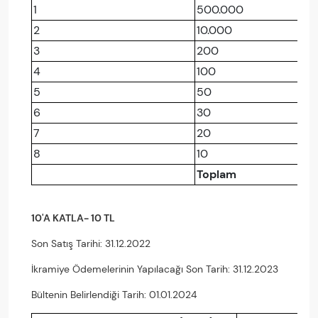
1
500.000
2
10.000
3
200
4
100
5
50
6
30
7
20
8
10
Toplam
10'A KATLA- 10 TL
Son Satış Tarihi: 31.12.2022
İkramiye Ödemelerinin Yapılacağı Son Tarih: 31.12.2023
Bültenin Belirlendiği Tarih: 01.01.2024