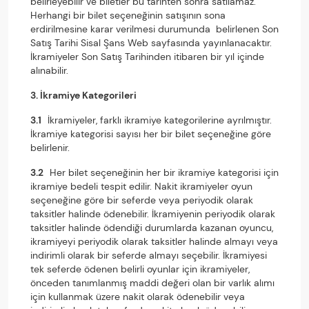
belirleyebilir ve biletler bu tarihten sonra satılamaz.
Herhangi bir bilet seçeneğinin satışının sona
erdirilmesine karar verilmesi durumunda belirlenen Son
Satış Tarihi Sisal Şans Web sayfasında yayınlanacaktır.
İkramiyeler Son Satış Tarihinden itibaren bir yıl içinde
alınabilir.
3. İkramiye Kategorileri
3.1
İkramiyeler, farklı ikramiye kategorilerine ayrılmıştır.
İkramiye kategorisi sayısı her bir bilet seçeneğine göre
belirlenir.
3.2
Her bilet seçeneğinin her bir ikramiye kategorisi için
ikramiye bedeli tespit edilir. Nakit ikramiyeler oyun
seçeneğine göre bir seferde veya periyodik olarak
taksitler halinde ödenebilir. İkramiyenin periyodik olarak
taksitler halinde ödendiği durumlarda kazanan oyuncu,
ikramiyeyi periyodik olarak taksitler halinde almayı veya
indirimli olarak bir seferde almayı seçebilir. İkramiyesi
tek seferde ödenen belirli oyunlar için ikramiyeler,
önceden tanımlanmış maddi değeri olan bir varlık alımı
için kullanmak üzere nakit olarak ödenebilir veya