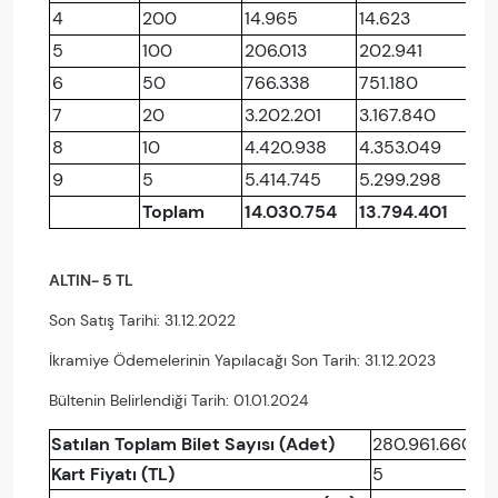
4
200
14.965
14.623
5
100
206.013
202.941
6
50
766.338
751.180
7
20
3.202.201
3.167.840
8
10
4.420.938
4.353.049
9
5
5.414.745
5.299.298
Toplam
14.030.754
13.794.401
ALTIN- 5 TL
Son Satış Tarihi: 31.12.2022
İkramiye Ödemelerinin Yapılacağı Son Tarih: 31.12.2023
Bültenin Belirlendiği Tarih: 01.01.2024
Satılan Toplam Bilet Sayısı (Adet)
280.961.660
Kart Fiyatı (TL)
5