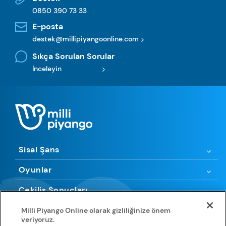
0850 390 73 33
E-posta
destek@millipiyangoonline.com
Sıkça Sorulan Sorular
İnceleyin
Sisal Şans
Oyunlar
Çekiliş Sonuçları
Kurallar
Milli Piyango Online olarak gizliliğinize önem
veriyoruz.