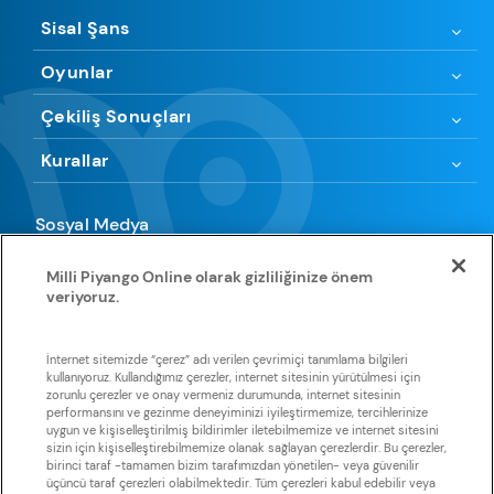
Sisal Şans
Oyunlar
Çekiliş Sonuçları
Kurallar
Sosyal Medya
Milli Piyango Online olarak gizliliğinize önem
veriyoruz.
Uygulamamıza göz atın
İnternet sitemizde “çerez” adı verilen çevrimiçi tanımlama bilgileri
kullanıyoruz. Kullandığımız çerezler, internet sitesinin yürütülmesi için
zorunlu çerezler ve onay vermeniz durumunda, internet sitesinin
Huawei
App Store
Google Play
Galaxy Store
Store
performansını ve gezinme deneyiminizi iyileştirmemize, tercihlerinize
uygun ve kişiselleştirilmiş bildirimler iletebilmemize ve internet sitesini
sizin için kişiselleştirebilmemize olanak sağlayan çerezlerdir. Bu çerezler,
birinci taraf -tamamen bizim tarafımızdan yönetilen- veya güvenilir
üçüncü taraf çerezleri olabilmektedir. Tüm çerezleri kabul edebilir veya