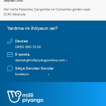
Sayısal Loto:
Her hafta Pazartesi, Çarşamba ve Cumartesi günleri saat
21.30 itibarıyla.
Yardıma mı ihtiyacın var?
Destek
0850 390 73 33
E-posta
destek@millipiyangoonline.com
Sıkça Sorulan Sorular
İnceleyin