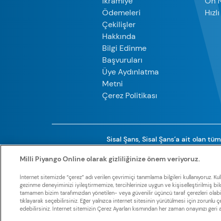
İkramiye
On 
Ödemeleri
Hızl
Çekilişler
Hakkında
Bilgi Edinme
Başvuruları
Üye Aydınlatma
Metni
Çerez Politikası
Sisal Şans, Sisal Şans’a ait olan tüm 
olmaksızın, bu web sitesindeki hi
Milli Piyango Online olarak gizliliğinize önem veriyoruz.
İnternet sitemizde “çerez” adı verilen çevrimiçi tanımlama bilgileri kullanıyoruz. K
gezinme deneyiminizi iyileştirmemize, tercihlerinize uygun ve kişiselleştirilmiş bild
tamamen bizim tarafımızdan yönetilen- veya güvenilir üçüncü taraf çerezleri olabilme
tıklayarak seçebilirsiniz. Eğer yalnızca internet sitesinin yürütülmesi için zorunlu çer
edebilirsiniz. İnternet sitemizin Çerez Ayarları kısmından her zaman onayınızı geri alab