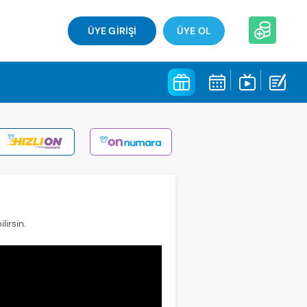
ÜYE GİRİŞİ
ÜYE OL
lirsin.