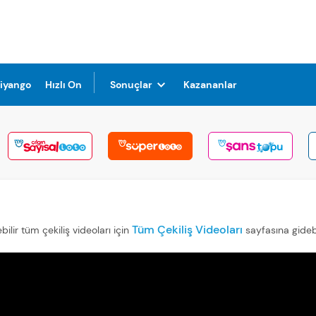
Piyango
Hızlı On
Sonuçlar
Kazananlar
Tüm Çekiliş Videoları
ilir tüm çekiliş videoları için
sayfasına gidebi