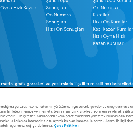
Numara
Şans Topu
Şans Topu Kuralla
ı Oyna Hızlı Kazan
Sonuçları
On Numara
On Numara
Kurallar
Sonuçları
Hızlı On Kurallar
Hızlı On Sonuçları
Kazı Kazan Kuralla
Hızlı Oyna Hızlı
Kazan Kurallar
metin, grafik görselleri ve yazılımlarla ilişkili tüm telif haklarını elind
çbir metin, yazılım ve grafik görseli aktaramaz, tadil edemez, kulla
değiştiremezsiniz.
ullandığımız çerezler, internet sitesinin yürütülmesi için zorunlu çerezler ve onay vermeniz
irimler iletebilmemize ve internet sitesini sizin için kişiselleştirebilmemize olanak sağlayan
ktedir. Tüm çerezleri kabul edebilir veya çerez ayarlarınızı yöneterek kullanılmasını istedi
ezler ile ilerlemek isterseniz X’e tıklayarak bu alanı kapatabilir, çerez kullanımı ile ilgili det
ilir, ayarlarınızı değiştirebilirsiniz.
Çerez Politikası