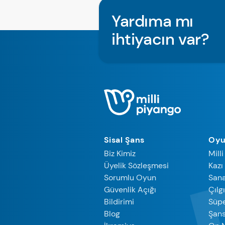
Yardıma mı
ihtiyacın var?
Sisal Şans
Oyu
Biz Kimiz
Mill
Üyelik Sözleşmesi
Kazı
Sorumlu Oyun
Sana
Güvenlik Açığı
Çılg
Bildirimi
Süpe
Blog
Şan