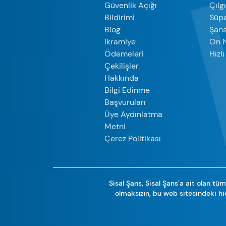
Güvenlik Açığı
Çılg
Bildirimi
Süpe
Blog
Şan
İkramiye
On 
Ödemeleri
Hızl
Çekilişler
Hakkında
Bilgi Edinme
Başvuruları
Üye Aydınlatma
Metni
Çerez Politikası
Sisal Şans, Sisal Şans’a ait olan tüm 
olmaksızın, bu web sitesindeki hi