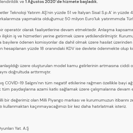
lendirildik ve
1 Ağustos 2020’de hizmete başladık.
metler Teknoloji Yatırım AŞ’nin yüzde 51 ve İtalyan Sisal S.p.A’ in yüzde 4
 markalarımıza yapmakta olduğumuz 50 milyon Euro’luk yatırımımızla Tü
 bir operatör olarak faaliyetlerine devam etmektedir. Anlaşma kapsam
ilişkin iş ve hizmetleri yerine getirmek üzere yetkilendirilmiştir. Ku
a bayilere ödenen komisyonlar da dahil olmak üzere hasılat üzerinde
en hesaplanan yüzde 18 oranındaki KDV ise devlete ödenmekte olup k
 anlaşıldığı üzere oluşturulan model kamu gelirlerinin artmasına ciddi 
ynı doğrultuda arttırmıştır.
mış COVİD-19 Salgını’nın tüm negatif etkilerine rağmen özellikle bayi ağı
ek tüm paydaşlarına azami katkı sağlamak üzere çalışmalarına devam e
li bir değerimiz olan Milli Piyango markası ve kurumumuzun itibarını 
zı kullanmaktan kaçınmayacağımızı bir kez daha hatırlatmak isteriz.
yunları Yat. A.Ş