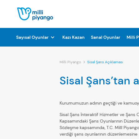
Sayısal Oyunlar
Kazı Kazan
Sanal Oyunlar
Milli 
Milli Piyango
Sisal Şans Açıklaması
Sisal Şans’tan 
Kurumumuzun adının geçtiği ve kamuoyun
Sisal Şans İnteraktif Hizmetler ve Şans
Kapsamındaki Şans Oyunlarının Düzenlenme
Sözleşme kapsamında, T.C. Millî Piyango
verdiği şans oyunlarının düzenlemesine i