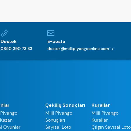
Destek
E-posta
0850 390 73 33
destek@millipiyangoonline.com
nlar
Çekiliş Sonuçları
Kurallar
i Piyango
Milli Piyango
Milli Piyango
 Kazan
Sonuçları
Kurallar
l Oyunlar
Sayısal Loto
Çılgın Sayısal Loto