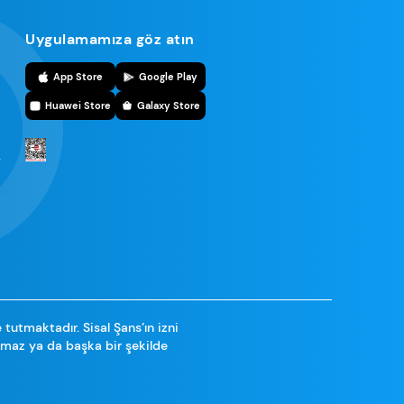
Uygulamamıza göz atın
r
App Store
Google Play
Huawei Store
Galaxy Store
r
e tutmaktadır. Sisal Şans’ın izni
namaz ya da başka bir şekilde