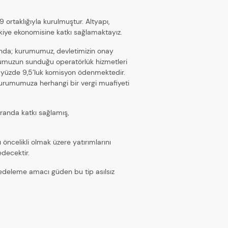
9 ortaklığıyla kurulmuştur. Altyapı,
rkiye ekonomisine katkı sağlamaktayız.
ında; kurumumuz, devletimizin onay
rumumuzun sunduğu operatörlük hizmetleri
n yüzde 9,5’luk komisyon ödenmektedir.
urumumuza herhangi bir vergi muafiyeti
oranda katkı sağlamış,
 öncelikli olmak üzere yatırımlarını
decektir.
zedeleme amacı güden bu tip asılsız