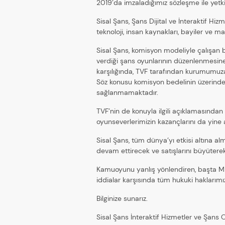
2019’da imzaladığımız sözleşme ile yetki
Sisal Şans, Şans Dijital ve İnteraktif Hiz
teknoloji, insan kaynakları, bayiler ve
Sisal Şans, komisyon modeliyle çalışan
verdiği şans oyunlarının düzenlenmesine 
karşılığında, TVF tarafından kurumumuz
Söz konusu komisyon bedelinin üzerind
sağlanmamaktadır.
TVF’nin de konuyla ilgili açıklamasından
oyunseverlerimizin kazançlarını da yine a
Sisal Şans, tüm dünya’yı etkisi altına al
devam ettirecek ve satışlarını büyüter
Kamuoyunu yanlış yönlendiren, başta Mil
iddialar karşısında tüm hukuki haklarımı
Bilginize sunarız.
Sisal Şans İnteraktif Hizmetler ve Şans O