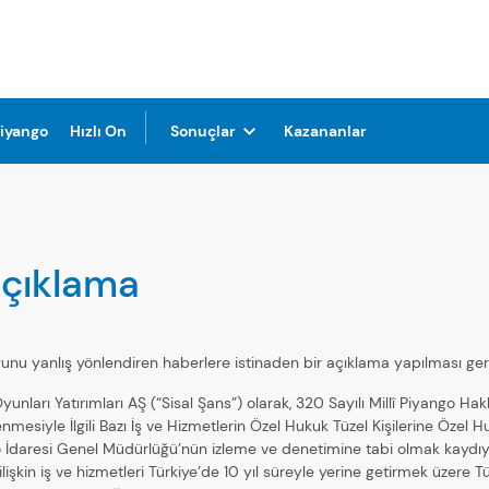
Piyango
Hızlı On
Sonuçlar
Kazananlar
açıklama
u yanlış yönlendiren haberlere istinaden bir açıklama yapılması gere
 Oyunları Yatırımları AŞ (“Sisal Şans”) olarak, 320 Sayılı Millî Piyan
siyle İlgili Bazı İş ve Hizmetlerin Özel Hukuk Tüzel Kişilerine Özel Hu
 İdaresi Genel Müdürlüğü’nün izleme ve denetimine tabi olmak kaydıyl
lişkin iş ve hizmetleri Türkiye’de 10 yıl süreyle yerine getirmek üzere 