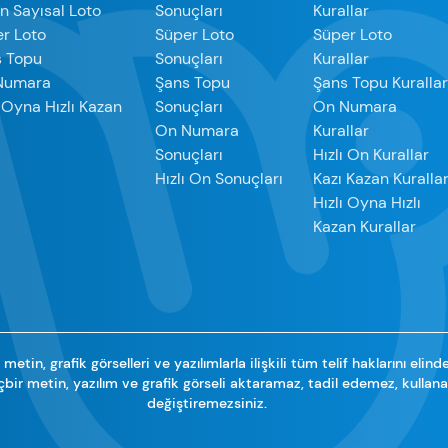
ın Sayısal Loto
Sonuçları
Kurallar
r Loto
Süper Loto
Süper Loto
s Topu
Sonuçları
Kurallar
Numara
Şans Topu
Şans Topu Kuralla
ı Oyna Hızlı Kazan
Sonuçları
On Numara
On Numara
Kurallar
Sonuçları
Hızlı On Kurallar
Hızlı On Sonuçları
Kazı Kazan Kuralla
Hızlı Oyna Hızlı
Kazan Kurallar
metin, grafik görselleri ve yazılımlarla ilişkili tüm telif haklarını elind
çbir metin, yazılım ve grafik görseli aktaramaz, tadil edemez, kulla
değiştiremezsiniz.