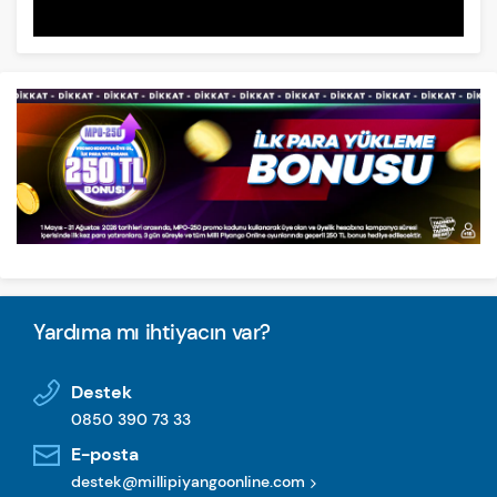
Yardıma mı ihtiyacın var?
Destek
0850 390 73 33
E-posta
destek@millipiyangoonline.com