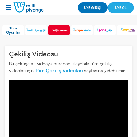
ÜYE GİRİŞİ
ÜYE OL
Tüm
Oyunlar
Çekiliş Videosu
Bu çekilişe ait videoyu buradan izleyebilir tüm çekiliş
Tüm Çekiliş Videoları
videoları için
sayfasına gidebilirsin.