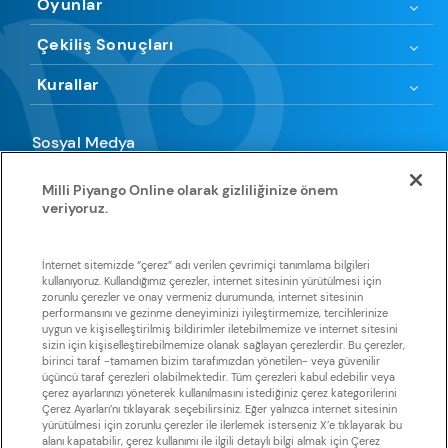
Oyunlar
Çekiliş Sonuçları
Kurallar
Sosyal Medya
Milli Piyango Online olarak gizliliğinize önem
veriyoruz.
Uygulamamıza göz atın
İnternet sitemizde “çerez” adı verilen çevrimiçi tanımlama bilgileri
kullanıyoruz. Kullandığımız çerezler, internet sitesinin yürütülmesi için
zorunlu çerezler ve onay vermeniz durumunda, internet sitesinin
Huawei
App Store
Google Play
Galaxy Store
Store
performansını ve gezinme deneyiminizi iyileştirmemize, tercihlerinize
uygun ve kişiselleştirilmiş bildirimler iletebilmemize ve internet sitesini
sizin için kişiselleştirebilmemize olanak sağlayan çerezlerdir. Bu çerezler,
birinci taraf -tamamen bizim tarafımızdan yönetilen- veya güvenilir
üçüncü taraf çerezleri olabilmektedir. Tüm çerezleri kabul edebilir veya
çerez ayarlarınızı yöneterek kullanılmasını istediğiniz çerez kategorilerini
Çerez Ayarları’nı tıklayarak seçebilirsiniz. Eğer yalnızca internet sitesinin
yürütülmesi için zorunlu çerezler ile ilerlemek isterseniz X’e tıklayarak bu
Sisal Şans, Sisal Şans’a ait olan tüm metin, grafik görselleri ve
alanı kapatabilir, çerez kullanımı ile ilgili detaylı bilgi almak için Çerez
yazılımlarla ilişkili tüm telif haklarını elinde tutmaktadır. Sisal Şans’ın