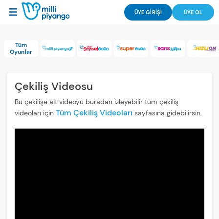
ÜYE GİRİŞİ
ÜYE OL
Tüm
Oyunlar
Çekiliş Videosu
Bu çekilişe ait videoyu buradan izleyebilir tüm çekiliş
Tüm Çekiliş Videoları
videoları için
sayfasına gidebilirsin.