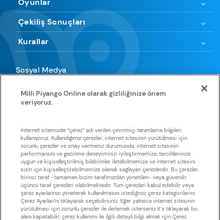
Oyunlar
Çekiliş Sonuçları
Kurallar
Sosyal Medya
Milli Piyango Online olarak gizliliğinize önem
veriyoruz.
Uygulamamıza göz atın
İnternet sitemizde “çerez” adı verilen çevrimiçi tanımlama bilgileri
kullanıyoruz. Kullandığımız çerezler, internet sitesinin yürütülmesi için
zorunlu çerezler ve onay vermeniz durumunda, internet sitesinin
Huawei
App Store
Google Play
Galaxy Store
Store
performansını ve gezinme deneyiminizi iyileştirmemize, tercihlerinize
uygun ve kişiselleştirilmiş bildirimler iletebilmemize ve internet sitesini
sizin için kişiselleştirebilmemize olanak sağlayan çerezlerdir. Bu çerezler,
birinci taraf -tamamen bizim tarafımızdan yönetilen- veya güvenilir
üçüncü taraf çerezleri olabilmektedir. Tüm çerezleri kabul edebilir veya
çerez ayarlarınızı yöneterek kullanılmasını istediğiniz çerez kategorilerini
Çerez Ayarları’nı tıklayarak seçebilirsiniz. Eğer yalnızca internet sitesinin
yürütülmesi için zorunlu çerezler ile ilerlemek isterseniz X’e tıklayarak bu
Sisal Şans, Sisal Şans’a ait olan tüm metin, grafik görselleri ve
alanı kapatabilir, çerez kullanımı ile ilgili detaylı bilgi almak için Çerez
yazılımlarla ilişkili tüm telif haklarını elinde tutmaktadır. Sisal Şans’ın