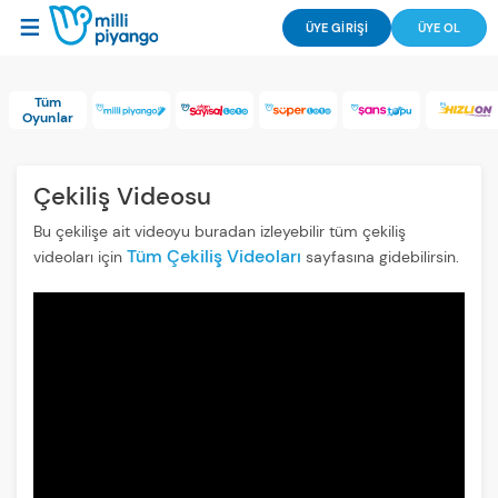
ÜYE GİRİŞİ
ÜYE OL
Tüm
Oyunlar
Çekiliş Videosu
Bu çekilişe ait videoyu buradan izleyebilir tüm çekiliş
Tüm Çekiliş Videoları
videoları için
sayfasına gidebilirsin.