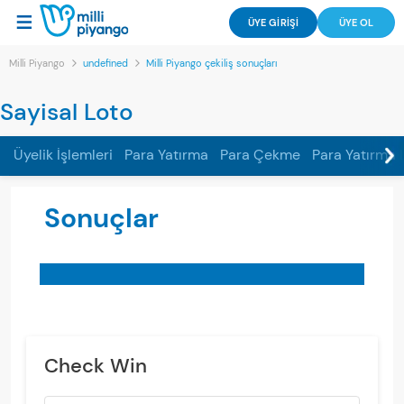
ÜYE GİRİŞİ
ÜYE OL
Milli Piyango
undefined
Milli Piyango çekiliş sonuçları
Sayisal Loto
Üyelik İşlemleri
Para Yatırma
Para Çekme
Para Yatırma L
Sonuçlar
Check Win