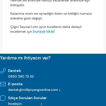
halinde ise ikramiye havuzu kazananlar arasında eşit
bölüşülür.
Kazanma oranı ise oynadığın kolon ve bildiğin numara
adedine göre değişir.
Çılgın Sayısal Loto oyun kurallarını daha detaylı
buraya tıkla!
incelemek için
Yardıma mı ihtiyacın var?
Destek
0850 390 73 33
E-posta
destek@millipiyangoonline.com
Sıkça Sorulan Sorular
İnceleyin