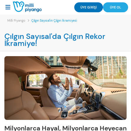
ÜYE GİRİŞİ
ÜYE OL
Milli Piyango
Çılgın Sayısal'ın Çılgın İkramiyesi
Çılgın Sayısal'da Çılgın Rekor
İkramiye!
Milyonlarca Hayal, Milyonlarca Heyecan