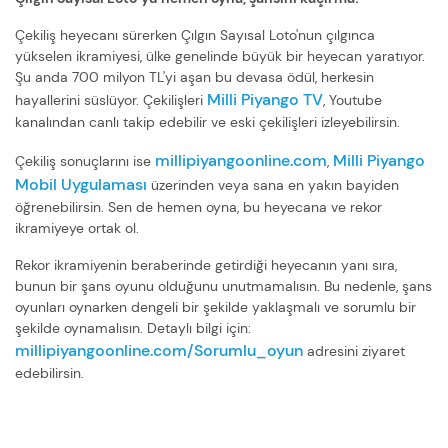
Çekiliş heyecanı sürerken Çılgın Sayısal Loto'nun çılgınca
yükselen ikramiyesi, ülke genelinde büyük bir heyecan yaratıyor.
Şu anda 700 milyon TL'yi aşan bu devasa ödül, herkesin
Milli Piyango TV
hayallerini süslüyor. Çekilişleri
, Youtube
kanalından canlı takip edebilir ve eski çekilişleri izleyebilirsin.
millipiyangoonline.com
Milli Piyango
Çekiliş sonuçlarını ise
,
Mobil Uygulaması
üzerinden veya sana en yakın bayiden
öğrenebilirsin. Sen de hemen oyna, bu heyecana ve rekor
ikramiyeye ortak ol.
Rekor ikramiyenin beraberinde getirdiği heyecanın yanı sıra,
bunun bir şans oyunu olduğunu unutmamalısın. Bu nedenle, şans
oyunları oynarken dengeli bir şekilde yaklaşmalı ve sorumlu bir
şekilde oynamalısın. Detaylı bilgi için:
millipiyangoonline.com/Sorumlu_oyun
adresini ziyaret
edebilirsin.