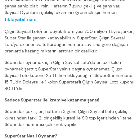
şansa sahip olabilirsin. Haftanın 7 günü çekiliş ve şans var.
Sayısal Oyunlar'ın çekiliş takvimini öğrenmek için hemen
tıklayabilirsin.
Çılgın Sayısal Loto'nun büyük ikramiyesi 700 milyon TL'yi aşarken,
Süper Star ile şansını katlayabilirsin. SüperStar, Çılgın Sayısal
Loto'ya eklenen ve tutturduğun numara sayısına göre değişen
oranlarda kazanç miktarını arttıran bir özelliktir.
Süperstar oynamak için Çılgın Sayısal Loto’da en az 1 kolon
oynamak şarttır; SüperStar yalnız başına oynanamaz. Çılgın
Sayısal Loto kuponu 25 TL iken ekleyeceğin 1 SüperStar numarası
15 TL’dir. Dolayısı ile 1 kolon Süperstar'lı Çılgın Sayısal Loto kuponu
40 TL’dir.
Sadece Süperstar ile ikramiye kazanma şansı!
Süperstar çekilişleri, haftanın 3 günü Çılgın Sayısal Loto çekiliş
küresinden farklı 2. bir çekiliş küresi ile 90 top içerisinden 1 tane
Süperstar numarası çekilerek yapılır.
SüperStar Nasıl Oynanır?