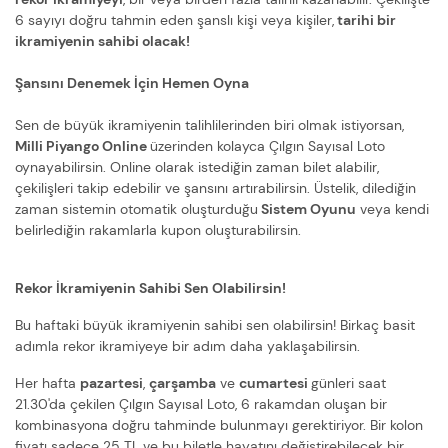
6 sayıyı doğru tahmin eden şanslı kişi veya kişiler,
tarihi bir
ikramiyenin sahibi olacak!
Şansını Denemek İçin Hemen Oyna
Sen de büyük ikramiyenin talihlilerinden biri olmak istiyorsan,
Milli Piyango Online
üzerinden kolayca Çılgın Sayısal Loto
oynayabilirsin. Online olarak istediğin zaman bilet alabilir,
çekilişleri takip edebilir ve şansını artırabilirsin. Üstelik, dilediğin
zaman sistemin otomatik oluşturduğu
Sistem Oyunu
veya kendi
belirlediğin rakamlarla kupon oluşturabilirsin.
Rekor İkramiyenin Sahibi Sen Olabilirsin!
Bu haftaki büyük ikramiyenin sahibi sen olabilirsin! Birkaç basit
adımla rekor ikramiyeye bir adım daha yaklaşabilirsin.
Her hafta
pazartesi
,
çarşamba
ve
cumartesi
günleri saat
21.30'da çekilen Çılgın Sayısal Loto, 6 rakamdan oluşan bir
kombinasyona doğru tahminde bulunmayı gerektiriyor. Bir kolon
fiyatı sadece 25 TL ve bu biletle hayatını değiştirebilecek bir