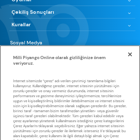
Çekiliş Sonuçları
Kurallar
Sosyal Medya
Milli Piyango Online olarak gizliliğinize önem
veriyoruz.
Uygulamamıza göz atın
İnternet sitemizde “çerez” adı verilen çevrimiçi tanımlama bilgileri
kullanıyoruz. Kullandığımız çerezler, internet sitesinin yürütülmesi için
zorunlu çerezler ve onay vermeniz durumunda, internet sitesinin
Huawei
App Store
Google Play
Galaxy Store
Store
performansını ve gezinme deneyiminizi iyileştirmemize, tercihlerinize
uygun ve kişiselleştirilmiş bildirimler iletebilmemize ve internet sitesini
sizin için kişiselleştirebilmemize olanak sağlayan çerezlerdir. Bu çerezler,
birinci taraf -tamamen bizim tarafımızdan yönetilen- veya güvenilir
üçüncü taraf çerezleri olabilmektedir. Tüm çerezleri kabul edebilir veya
çerez ayarlarınızı yöneterek kullanılmasını istediğiniz çerez kategorilerini
Çerez Ayarları’nı tıklayarak seçebilirsiniz. Eğer yalnızca internet sitesinin
yürütülmesi için zorunlu çerezler ile ilerlemek isterseniz X’e tıklayarak bu
Sisal Şans, Sisal Şans’a ait olan tüm metin, grafik görselleri ve
alanı kapatabilir, çerez kullanımı ile ilgili detaylı bilgi almak için Çerez
yazılımlarla ilişkili tüm telif haklarını elinde tutmaktadır. Sisal Şans’ın