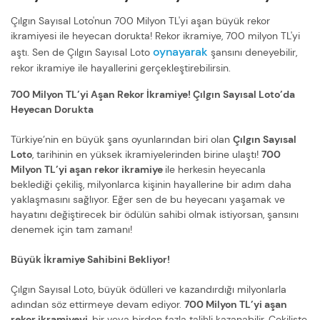
Çılgın Sayısal Loto'nun 700 Milyon TL'yi aşan büyük rekor
ikramiyesi ile heyecan dorukta! Rekor ikramiye, 700 milyon TL'yi
oynayarak
aştı. Sen de Çılgın Sayısal Loto
şansını deneyebilir,
rekor ikramiye ile hayallerini gerçekleştirebilirsin.
700 Milyon TL’yi Aşan Rekor İkramiye! Çılgın Sayısal Loto’da
Heyecan Dorukta
Türkiye’nin en büyük şans oyunlarından biri olan
Çılgın Sayısal
Loto
, tarihinin en yüksek ikramiyelerinden birine ulaştı!
700
Milyon TL’yi aşan rekor ikramiye
ile herkesin heyecanla
beklediği çekiliş, milyonlarca kişinin hayallerine bir adım daha
yaklaşmasını sağlıyor. Eğer sen de bu heyecanı yaşamak ve
hayatını değiştirecek bir ödülün sahibi olmak istiyorsan, şansını
denemek için tam zamanı!
Büyük İkramiye Sahibini Bekliyor!
Çılgın Sayısal Loto, büyük ödülleri ve kazandırdığı milyonlarla
adından söz ettirmeye devam ediyor.
700 Milyon TL’yi aşan
rekor ikramiyeyi
, bir veya birden fazla talihli kazanabilir. Çekilişte