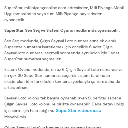
SüperStar, millipiyangoonline.com adresinden, Milli Piyango Mobil
Uygulaması’ndan veya tüm Milli Piyango bayilerinden
oynanabilir.
SüperStar, Sen Seç ve Sistem Oyunu modlarında oynanabilir;
Sen Seç modunda, Çılgın Sayısal Loto numaralarına ek olarak
Süperstar numaranı işaretlemek için öncelikle 6 adet Çılgın
Sayısal loto numarası seçmeli sonrasında aynı kolon için 1 adet
SüperStar numarası seçmelisin.
Sistem Oyunu modunda, en az 6 Çılgın Sayısal Loto numarası ve
en çok 30 SuperStar numarası seçerek sistem tarafından
oluşturulan tüm farklı kolon kombinasyonlarıyla şansını daha da
arttırabilirsin.
Sayısal Loto kolonu tek başına oynanabilirken SüperStar sadece
Çılgın Sayısal Loto kolonu ile birlikte oynanabilir. Daha detaylı bilgi
SüperStar videomuzu
için senin için hazırladığımız
izleyebilirsin.
Çılgın Sayısal Loto’yu hemen oyna, şansını kaçırma!