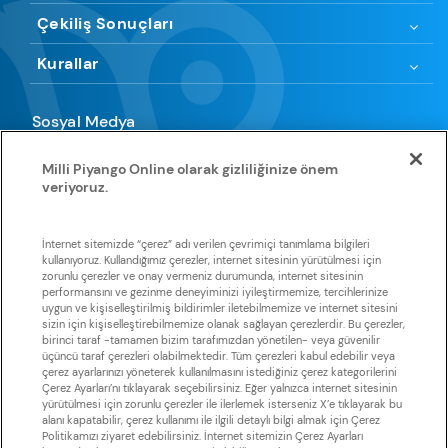
Çekiliş Sonuçları
Kurallar
Sosyal Medya
Milli Piyango Online olarak gizliliğinize önem
veriyoruz.
Uygulamamıza göz atın
İnternet sitemizde “çerez” adı verilen çevrimiçi tanımlama bilgileri
kullanıyoruz. Kullandığımız çerezler, internet sitesinin yürütülmesi için
zorunlu çerezler ve onay vermeniz durumunda, internet sitesinin
Huawei
App Store
Google Play
Galaxy Store
Store
performansını ve gezinme deneyiminizi iyileştirmemize, tercihlerinize
uygun ve kişiselleştirilmiş bildirimler iletebilmemize ve internet sitesini
sizin için kişiselleştirebilmemize olanak sağlayan çerezlerdir. Bu çerezler,
birinci taraf -tamamen bizim tarafımızdan yönetilen- veya güvenilir
üçüncü taraf çerezleri olabilmektedir. Tüm çerezleri kabul edebilir veya
çerez ayarlarınızı yöneterek kullanılmasını istediğiniz çerez kategorilerini
Çerez Ayarları’nı tıklayarak seçebilirsiniz. Eğer yalnızca internet sitesinin
yürütülmesi için zorunlu çerezler ile ilerlemek isterseniz X’e tıklayarak bu
Sisal Şans, Sisal Şans’a ait olan tüm metin, grafik görselleri ve
alanı kapatabilir, çerez kullanımı ile ilgili detaylı bilgi almak için Çerez
yazılımlarla ilişkili tüm telif haklarını elinde tutmaktadır. Sisal Şans’ın
Politikamızı ziyaret edebilirsiniz. İnternet sitemizin Çerez Ayarları
izni olmaksızın, bu web sitesindeki hiçbir metin, yazılım ve grafik