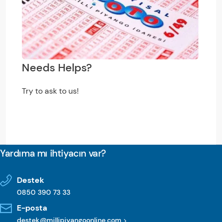
Needs Helps?
Try to ask to us!
Yardıma mı ihtiyacın var?
Destek
0850 390 73 33
E-posta
destek@millipiyangoonline.com