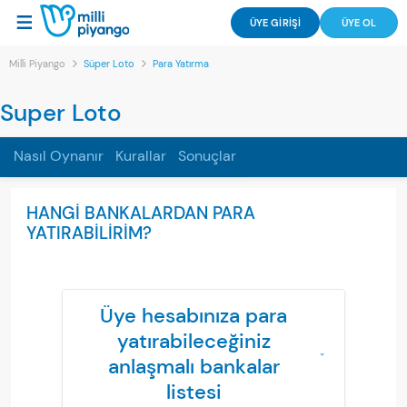
ÜYE GİRİŞİ
ÜYE OL
Milli Piyango
Süper Loto
Para Yatırma
Super Loto
Nasıl Oynanır
Kurallar
Sonuçlar
HANGİ BANKALARDAN PARA
YATIRABİLİRİM?
Üye hesabınıza para
yatırabileceğiniz
anlaşmalı bankalar
listesi