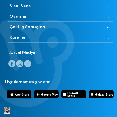
Sisal Şans
Oyunlar
Çekiliş Sonuçları
Kurallar
Sosyal Medya
Uygulamamıza göz atın
Huawei
App Store
Google Play
Galaxy Store
Store