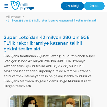
ÜYE GİRİŞİ
ÜYE OL
Milli Piyango
42 milyon 286 bin 938 TL’lik rekor ikramiye kazanan talihli çekini teslim aldı
Süper Loto’dan 42 milyon 286 bin 938
TL’lik rekor ikramiye kazanan talihli
çekini teslim aldı
Sisal Şans tarafından 7 Şubat Pazar günü düzenlenen Süper
Loto çekilişinde 42 milyon 286 bin 938 TL’lik ikramiye
kazanan talihli çekini teslim aldı. 18, 26, 38, 53, 57, 59
sayılarına isabet eden kuponuyla rekor ikramiye kazanan
adını vermek istemeyen talihliye çekini; banka müdürü ve
Sisal Şans Marmara Bölgesi Kıdemli Bölge Müdürü Bülent
Bilirgen teslim etti.