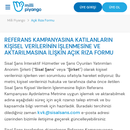
ÜYE GİRİŞİ
ÜYE OL
Milli Piyango
Açık Rıza Formu
REFERANS KAMPANYASINA KATILANLARIN
KİŞİSEL VERİLERİNİN İŞLENMESİNE VE
AKTARILMASINA İLİŞKİN AÇIK RIZA FORMU
Sisal Şans İnteraktif Hizmetler ve Şans Oyunları Yatırımları
Anonim Şirketi (“
Sisal Şans
” veya “
Şirket
”) olarak kişisel
verilerinizi işlerken veri sorumlusu sıfatıyla hareket ediyoruz. Bu
metni, kişisel verilerinizi hukuka ve tarafınıza daha önce iletilen
Sisal Şans Kişisel Verilerin İşlenmesine İlişkin Referans
Kampanyası Aydınlatma Metnine uygun işlemek ve aktarabilmek
adına aşağıdaki süreç için açık rızanızı talep etmek ve bu
kapsamda bilgi vermek için hazırladık. Buradaki tercihinizi
kvk@sisalsans.com
dilediğiniz zaman
e-posta adresi
üzerinden bizimle iletişime geçerek güncelleyebilirsiniz.
Sisal Şans tarafından düzenlenen Referans Kampanyasına