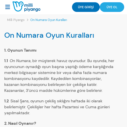
ÜYE GİRİŞİ
ÜYE OL
Milli Piyango
On Numara Oyun Kuralları
On Numara Oyun Kuralları
1. Oyunun Tanımı
1.1
On Numara
, bir müşterek havuz oyunudur. Bu oyunda, her
oyuncunun oynadığı oyun başına yaptığı ödeme karşılığında
merkezi bilgisayar sistemine bir veya daha fazla numara
kombinasyonu kaydedilir. Kaydedilen kombinasyonlar,
kazanan kombinasyonu belirleyen bir çekilişe katılır.
Kazananlar, 3’üncü madde hükümlerine göre belirlenir.
1.2
Sisal Şans, oyunun çekiliş sıklığını haftada iki olarak
belirlemiştir. Çekilişler her hafta Pazartesi ve Cuma günleri
yapılmaktadır.
2. Nasıl Oynanır?