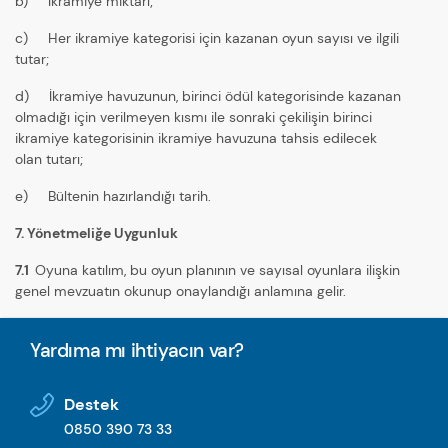
b) İkramiye miktarı;
c) Her ikramiye kategorisi için kazanan oyun sayısı ve ilgili
tutar;
d) İkramiye havuzunun, birinci ödül kategorisinde kazanan
olmadığı için verilmeyen kısmı ile sonraki çekilişin birinci
ikramiye kategorisinin ikramiye havuzuna tahsis edilecek
olan tutarı;
e) Bültenin hazırlandığı tarih.
7. Yönetmeliğe Uygunluk
7.1
Oyuna katılım, bu oyun planının ve sayısal oyunlara ilişkin
genel mevzuatın okunup onaylandığı anlamına gelir.
Yardıma mı ihtiyacın var?
Destek
0850 390 73 33