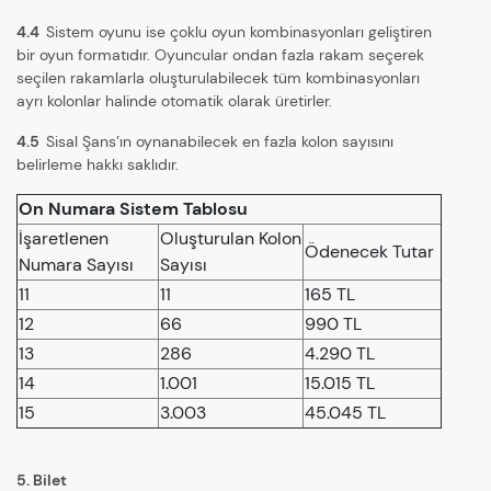
4.4
Sistem oyunu ise çoklu oyun kombinasyonları geliştiren
bir oyun formatıdır. Oyuncular ondan fazla rakam seçerek
seçilen rakamlarla oluşturulabilecek tüm kombinasyonları
ayrı kolonlar halinde otomatik olarak üretirler.
4.5
Sisal Şans’ın oynanabilecek en fazla kolon sayısını
belirleme hakkı saklıdır.
On Numara Sistem Tablosu
İşaretlenen
Oluşturulan Kolon
Ödenecek Tutar
Numara Sayısı
Sayısı
11
11
165 TL
12
66
990 TL
13
286
4.290 TL
14
1.001
15.015 TL
15
3.003
45.045 TL
5. Bilet