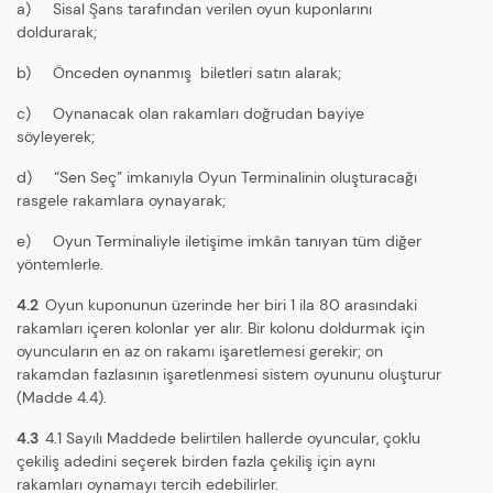
a) Sisal Şans tarafından verilen oyun kuponlarını
doldurarak;
b) Önceden oynanmış biletleri satın alarak;
c) Oynanacak olan rakamları doğrudan bayiye
söyleyerek;
d) “Sen Seç” imkanıyla Oyun Terminalinin oluşturacağı
rasgele rakamlara oynayarak;
e) Oyun Terminaliyle iletişime imkân tanıyan tüm diğer
yöntemlerle.
4.2
Oyun kuponunun üzerinde her biri 1 ila 80 arasındaki
rakamları içeren kolonlar yer alır. Bir kolonu doldurmak için
oyuncuların en az on rakamı işaretlemesi gerekir; on
rakamdan fazlasının işaretlenmesi sistem oyununu oluşturur
(Madde 4.4).
4.3
4.1 Sayılı Maddede belirtilen hallerde oyuncular, çoklu
çekiliş adedini seçerek birden fazla çekiliş için aynı
rakamları oynamayı tercih edebilirler.