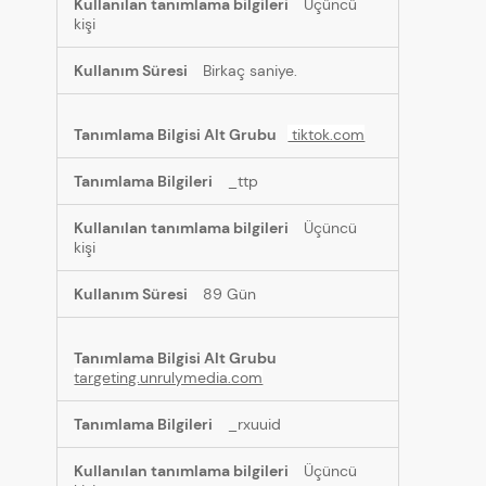
Üçüncü
kişi
Birkaç saniye.
tiktok.com
_ttp
Üçüncü
kişi
89 Gün
targeting.unrulymedia.com
_rxuuid
Üçüncü