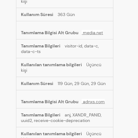
kişi
363 Gün
media.net
visitor-id, data-c,
data-c-ts
Üçüncü
kişi
119 Gün, 29 Gün, 29 Gün
adnxs.com
anj, XANDR_PANID,
uuid2, receive-cookie-deprecation
Üçüncü