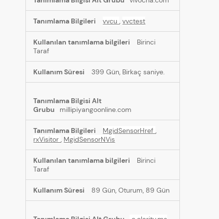
vivocha.com
vvcu
,
vvctest
Birinci
Taraf
399 Gün, Birkaç saniye.
millipiyangoonline.com
MgidSensorHref
,
rxVisitor
,
MgidSensorNVis
Birinci
Taraf
89 Gün, Oturum, 89 Gün