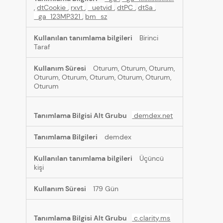
,
dtCookie
,
rxvt
,
_uetvid
,
dtPC
,
dtSa
,
_ga_123MP321
,
bm_sz
Birinci
Taraf
Oturum, Oturum, Oturum,
Oturum, Oturum, Oturum, Oturum, Oturum,
Oturum
demdex.net
demdex
Üçüncü
kişi
179 Gün
c.clarity.ms