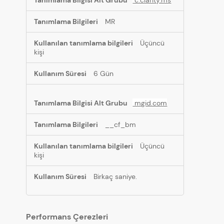
c.clarity.ms
MR
Üçüncü
kişi
6 Gün
mgid.com
__cf_bm
Üçüncü
kişi
Birkaç saniye.
Performans Çerezleri