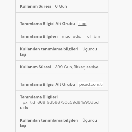
6 Gün
t.co
muc_ads, __cf_bm
Üçüncü
kişi
399 Gün, Birkaç saniye.
pixad.com.tr
_px_tid_668f9d586730c59d84e90dbd,
uids
Üçüncü
kişi