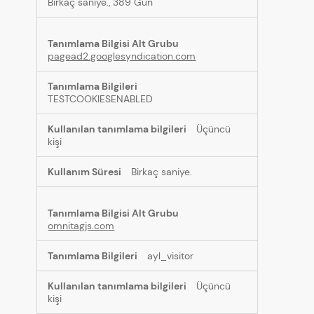
Birkaç saniye., 389 Gün
pagead2.googlesyndication.com
TESTCOOKIESENABLED
Üçüncü
kişi
Birkaç saniye.
omnitagjs.com
ayl_visitor
Üçüncü
kişi