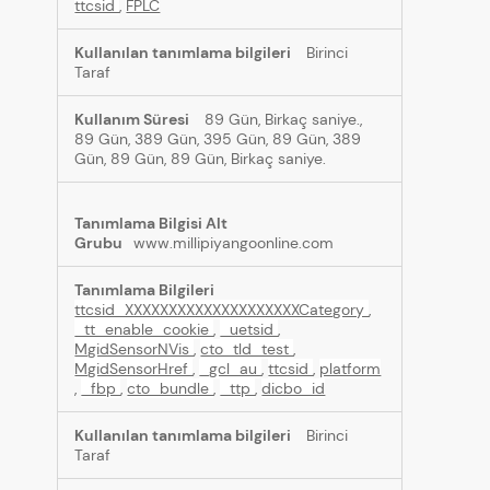
ttcsid
,
FPLC
Birinci
Taraf
89 Gün, Birkaç saniye.,
89 Gün, 389 Gün, 395 Gün, 89 Gün, 389
Gün, 89 Gün, 89 Gün, Birkaç saniye.
www.millipiyangoonline.com
ttcsid_XXXXXXXXXXXXXXXXXXXXCategory
,
_tt_enable_cookie
,
_uetsid
,
MgidSensorNVis
,
cto_tld_test
,
MgidSensorHref
,
_gcl_au
,
ttcsid
,
platform
,
_fbp
,
cto_bundle
,
_ttp
,
dicbo_id
Birinci
Taraf