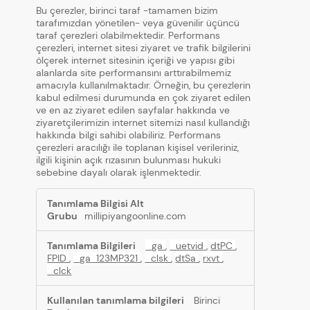
Bu çerezler, birinci taraf -tamamen bizim
tarafımızdan yönetilen- veya güvenilir üçüncü
taraf çerezleri olabilmektedir. Performans
çerezleri, internet sitesi ziyaret ve trafik bilgilerini
ölçerek internet sitesinin içeriği ve yapısı gibi
alanlarda site performansını arttırabilmemiz
amacıyla kullanılmaktadır. Örneğin, bu çerezlerin
kabul edilmesi durumunda en çok ziyaret edilen
ve en az ziyaret edilen sayfalar hakkında ve
ziyaretçilerimizin internet sitemizi nasıl kullandığı
hakkında bilgi sahibi olabiliriz. Performans
çerezleri aracılığı ile toplanan kişisel verileriniz,
ilgili kişinin açık rızasının bulunması hukuki
sebebine dayalı olarak işlenmektedir.
Performans
Çerezleri
millipiyangoonline.com
_ga
,
_uetvid
,
dtPC
,
FPID
,
_ga_123MP321
,
_clsk
,
dtSa
,
rxvt
,
_clck
Birinci