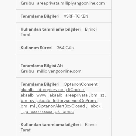
areaprivata.millipiyangoonline.com
XSRF-TOKEN
Birinci
Taraf
364 Gün
millipiyangoonline.com
OptanonConsent
,
akaalb_lotteryservice
,
dtCookie
,
akaalb_www
,
akaalb_areaprivata
,
bm_sz
,
bm_sv
,
akaalb_lotteryserviceOnPrem
,
bm_mi
,
OptanonAlertBoxClosed
,
_abck
,
_ga_xxxxxxxxxx
,
ak_bmsc
Birinci
Taraf