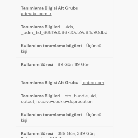
admatic.com.tr
uids,
_adm_tid_668f9d586730c59d84e90dbd
Üçüncü
kişi
89 Gün, 119 Gün
criteo.com
cto_bundle, uid,
optout, receive-cookie-deprecation
Üçüncü
kişi
389 Gün, 389 Gün,