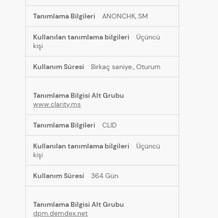
ANONCHK, SM
Üçüncü
kişi
Birkaç saniye., Oturum
www.clarity.ms
CLID
Üçüncü
kişi
364 Gün
dpm.demdex.net