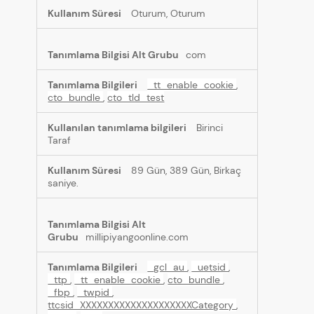
Oturum, Oturum
com
_tt_enable_cookie
,
cto_bundle
,
cto_tld_test
Birinci
Taraf
89 Gün, 389 Gün, Birkaç
saniye.
millipiyangoonline.com
_gcl_au
,
_uetsid
,
_ttp
,
_tt_enable_cookie
,
cto_bundle
,
_fbp
,
_twpid
,
ttcsid_XXXXXXXXXXXXXXXXXXXXCategory
,