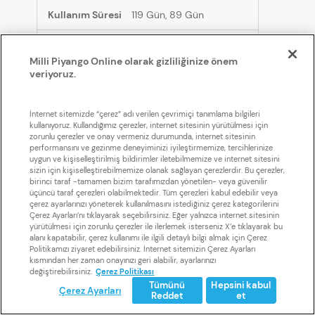
119 Gün, 89 Gün
Milli Piyango Online olarak gizliliğinize önem
youtube.com
veriyoruz.
__Secure-xxxxxxx,
VISITOR_INFO1_LIVE, YSC, __Secure-YNID,
İnternet sitemizde “çerez” adı verilen çevrimiçi tanımlama bilgileri
__Secure-ROLLOUT_TOKEN, __Secure-
kullanıyoruz. Kullandığımız çerezler, internet sitesinin yürütülmesi için
YEC, VISITOR_PRIVACY_METADATA
zorunlu çerezler ve onay vermeniz durumunda, internet sitesinin
performansını ve gezinme deneyiminizi iyileştirmemize, tercihlerinize
uygun ve kişiselleştirilmiş bildirimler iletebilmemize ve internet sitesini
Üçüncü
sizin için kişiselleştirebilmemize olanak sağlayan çerezlerdir. Bu çerezler,
kişi
birinci taraf -tamamen bizim tarafımızdan yönetilen- veya güvenilir
üçüncü taraf çerezleri olabilmektedir. Tüm çerezleri kabul edebilir veya
çerez ayarlarınızı yöneterek kullanılmasını istediğiniz çerez kategorilerini
Birkaç saniye., 179 Gün,
Çerez Ayarları’nı tıklayarak seçebilirsiniz. Eğer yalnızca internet sitesinin
Oturum, 179 Gün, 179 Gün, Birkaç saniye., 179
yürütülmesi için zorunlu çerezler ile ilerlemek isterseniz X’e tıklayarak bu
Gün
alanı kapatabilir, çerez kullanımı ile ilgili detaylı bilgi almak için Çerez
Politikamızı ziyaret edebilirsiniz. İnternet sitemizin Çerez Ayarları
kısmından her zaman onayınızı geri alabilir, ayarlarınızı
değiştirebilirsiniz.
Çerez Politikası
Tümünü
Hepsini kabul
Çerez Ayarları
Reddet
et
Çerezler Aracılığı
Çerez Ayarları
Çerez Ayarları