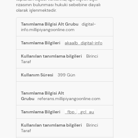
rızasının bulunması hukuki sebebine dayalı
olarak işlenmektedir.
Hedefleme
digital-
Çerezleri
info.millipiyangoonline.com
akaalb_digital-info
Birinci
Taraf
399 Gün
referans.millipiyangoonline.com
_fbp
,
_gcl_au
Birinci
Taraf