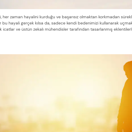
ği, her zaman hayalini kurduğu ve başarısız olmaktan korkmadan sürekli
ar bu hayali gerçek kılsa da, sadece kendi bedenimizi kullanarak uç
ik icatlar ve üstün zekalı mühendisler tarafından tasarlanmış eklentil