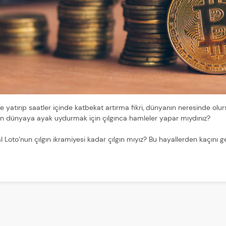
e yatırıp saatler içinde katbekat artırma fikri, dünyanın neresinde olu
şen dünyaya ayak uydurmak için çılgınca hamleler yapar mıydınız?
 Loto’nun çılgın ikramiyesi kadar çılgın mıyız? Bu hayallerden kaçını g