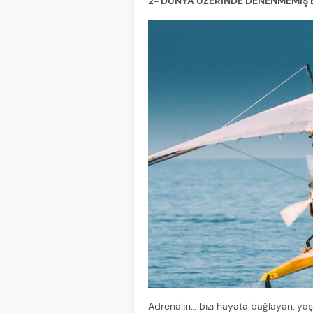
2- DÜNYA ÜZERİNDE DENENMEMİŞ
Adrenalin… bizi hayata bağlayan, ya