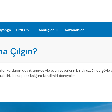
Piyango
Hızlı On
Sonuçlar
Kazananlar
a Çılgın?
yaller kurduran dev ikramiyesiyle oyun severlerin bir tık uzağında şöyle d
rabiliriz birkaç dakikalığına kendimizi deneyelim.