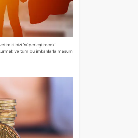
imizi bizi ‘süperleştirecek’
ğı kurmak ve tüm bu imkanlarla masum