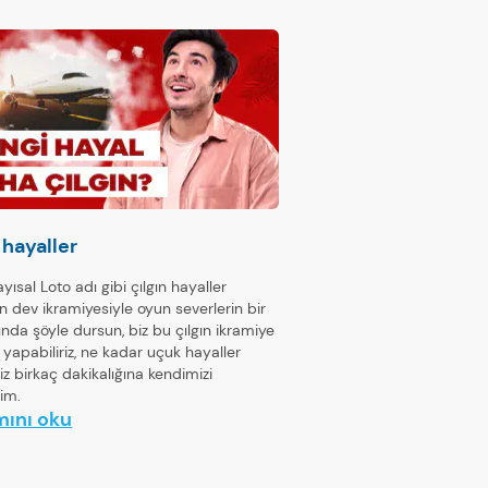
 hayaller
ayısal Loto adı gibi çılgın hayaller
n dev ikramiyesiyle oyun severlerin bir
ında şöyle dursun, biz bu çılgın ikramiye
r yapabiliriz, ne kadar uçuk hayaller
riz birkaç dakikalığına kendimizi
im.
ını oku