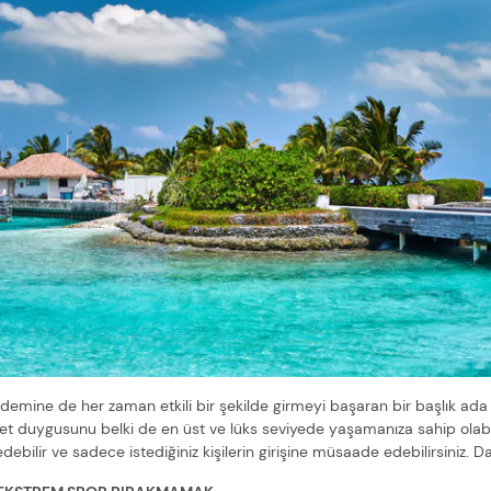
ndemine de her zaman etkili bir şekilde girmeyi başaran bir başlık ada 
yet duygusunu belki de en üst ve lüks seviyede yaşamanıza sahip olab
nşa edebilir ve sadece istediğiniz kişilerin girişine müsaade edebilirsini