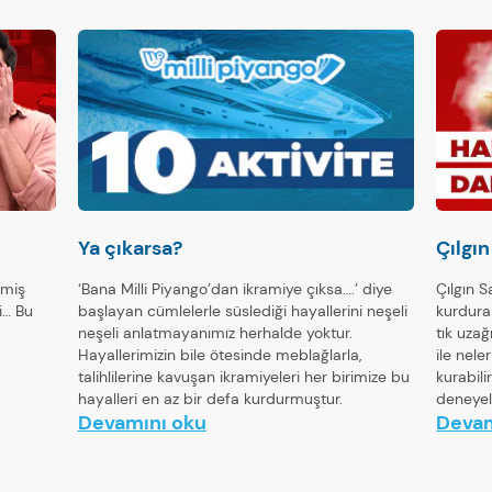
Ya çıkarsa?
Çılgın
tmiş
‘Bana Milli Piyango’dan ikramiye çıksa….’ diye
Çılgın S
i… Bu
başlayan cümlelerle süslediği hayallerini neşeli
kurdura
neşeli anlatmayanımız herhalde yoktur.
tık uzağ
Hayallerimizin bile ötesinde meblağlarla,
ile nele
talihlilerine kavuşan ikramiyeleri her birimize bu
kurabili
hayalleri en az bir defa kurdurmuştur.
deneyel
Devamını oku
Devam