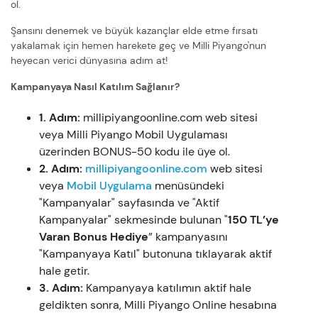
ol.
Şansını denemek ve büyük kazançlar elde etme fırsatı
yakalamak için hemen harekete geç ve Milli Piyango'nun
heyecan verici dünyasına adım at!
Kampanyaya Nasıl Katılım Sağlanır?
1. Adım:
millipiyangoonline.com web sitesi
veya Milli Piyango Mobil Uygulaması
üzerinden BONUS-50 kodu ile üye ol.
2. Adım:
millipiyangoonline.com
web sitesi
veya
Mobil Uygulama
menüsündeki
"Kampanyalar" sayfasında ve "Aktif
Kampanyalar" sekmesinde bulunan "
150 TL’ye
Varan Bonus Hediye
” kampanyasını
"Kampanyaya Katıl" butonuna tıklayarak aktif
hale getir.
3. Adım:
Kampanyaya katılımın aktif hale
geldikten sonra, Milli Piyango Online hesabına