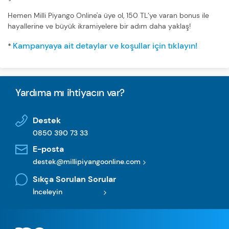
Hemen Milli Piyango Online'a üye ol, 150 TL’ye varan bonus ile
hayallerine ve büyük ikramiyelere bir adım daha yaklaş!
Kampanyaya ait detaylar ve koşullar için tıklayın!
*
Yardıma mı ihtiyacın var?
Destek
0850 390 73 33
E-posta
destek@millipiyangoonline.com
Sıkça Sorulan Sorular
İnceleyin