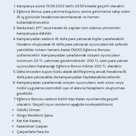
Kampanya süresi 15.09.2023 tarihi 23:59'a kadar geçerli olacaktır.
Eğlence Bonus, para yatırma koşulunu yerine getirmenizi takip eden
ilk iş gününde hesabınıza tanımlanacak ve hemen
kullanılabilinecektir.
Banka kartı, EFT veya havale ile yapılan tüm ödeme yöntemleri
kampanyaya dahildir.
Kampanyadan sadece ilk defa para yatıracak kişiler yararlanabilir.
Hesabını oluşturarak ilk defa para yatıracak oyunculara tek seferde
yatırdıkları tutarın tamamı kadar (%100) Eğlence Bonusu
yüklenecektir. Kampanyadan yararlanmak isteyen oyuncuların
minimum 20 TL yatırması gerekmektedir. 200 TL üzeri para yatıran
oyuncuların kazanacağı Eğlence Bonus miktarı 200 TL olacaktır.
Daha önceden kupon kodu alarak aktifleştirmiş ancak hesabına ilk
defa para yatıracaklar da kampanyadan faydalanabileceklerdir.
Kampanyadan yararlanmak isteyen oyuncuların, web sitesi veya
mobil uygulama üzerindeki üye ol alanına hesaplarını oluşturması
gereklidir.
Eğlence Bonusu sadece belirli Kazı Kazan oyunlarında geçerli
olacaktır. Geçerli oyun isimlerini aşağıda inceleyebilirsiniz.
Ödüllü Orman
Slingo Renklerin Şansı
Kat Kat Kazanç
Kazandıran Çarpan
Çarpanlarla Para Avı