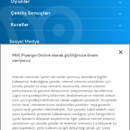
Oyunlar
Çekiliş Sonuçları
Kurallar
Sosyal Medya
Milli Piyango Online olarak gizliliğinize önem
veriyoruz.
Uygulamamıza göz atın
İnternet sitemizde “çerez” adı verilen çevrimiçi tanımlama bilgileri
kullanıyoruz. Kullandığımız çerezler, internet sitesinin yürütülmesi için
zorunlu çerezler ve onay vermeniz durumunda, internet sitesinin
Huawei
App Store
Google Play
Galaxy Store
Store
performansını ve gezinme deneyiminizi iyileştirmemize, tercihlerinize
uygun ve kişiselleştirilmiş bildirimler iletebilmemize ve internet sitesini
sizin için kişiselleştirebilmemize olanak sağlayan çerezlerdir. Bu çerezler,
birinci taraf -tamamen bizim tarafımızdan yönetilen- veya güvenilir
üçüncü taraf çerezleri olabilmektedir. Tüm çerezleri kabul edebilir veya
çerez ayarlarınızı yöneterek kullanılmasını istediğiniz çerez kategorilerini
Çerez Ayarları’nı tıklayarak seçebilirsiniz. Eğer yalnızca internet sitesinin
yürütülmesi için zorunlu çerezler ile ilerlemek isterseniz X’e tıklayarak bu
Sisal Şans, Sisal Şans’a ait olan tüm metin, grafik görselleri ve
alanı kapatabilir, çerez kullanımı ile ilgili detaylı bilgi almak için Çerez
yazılımlarla ilişkili tüm telif haklarını elinde tutmaktadır. Sisal Şans’ın