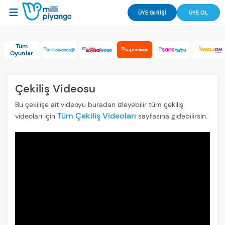
ÜYE GİRİŞİ
ÜYE OL
Tüm
Oyunlar
Çekiliş Videosu
Bu çekilişe ait videoyu buradan izleyebilir tüm çekiliş
Tüm Çekiliş Videoları
videoları için
sayfasına gidebilirsin.