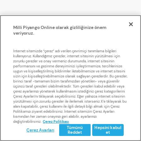
Milli Piyango Online olarak gizliliğinize önem
veriyoruz.
İnternet sitemizde “çerez” adı verilen çevrimiçi tanımlama bilgileri
kullanıyoruz. Kullandığımız çerezler, internet sitesinin yürütülmesi için
zorunlu çerezler ve onay vermeniz durumunda, internet sitesinin
performansını ve gezinme deneyiminizi iyileştirmemize, tercihlerinize
uygun ve kişiselleştirilmiş bildirimler iletebilmemize ve internet sitesini
sizin için kişiselleştirebilmemize olanak sağlayan çerezlerdir. Bu çerezler,
birinci taraf -tamamen bizim tarafımızdan yönetilen- veya güvenilir
üçüncü taraf çerezleri olabilmektedir. Tüm çerezleri kabul edebilir veya
çerez ayarlarınızı yöneterek kullanılmasını istediğiniz çerez kategorilerini
Çerez Ayarları’nı tıklayarak seçebilirsiniz. Eğer yalnızca internet sitesinin
yürütülmesi için zorunlu çerezler ile ilerlemek isterseniz X’e tıklayarak bu
alanı kapatabilir, çerez kullanımı ile ilgili detaylı bilgi almak için Çerez
Politikamızı ziyaret edebilirsiniz. İnternet sitemizin Çerez Ayarları
kısmından her zaman onayınızı geri alabilir, ayarlarınızı
değiştirebilirsiniz.
Çerez Politikası
Tümünü
Hepsini kabul
Çerez Ayarları
Reddet
et