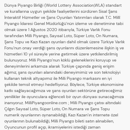
Dünya Piyango Birliği (World Lottery Association,WLA) standart
ve kurallarına uygun şekilde faaliyetlerini sürdüren Sisal Şans
İnteraktif Hizmetler ve Şans Oyunları Yatırımları olarak T.C. Millî
Piyango İdaresi Genel Müdürlüğü’nün izleme ve denetimine tabi
olmak üzere 1 Ağustos 2020 itibarıyla, Türkiye Varlık Fonu
tarafından Milli Piyango, Sayısal Loto, Süper Loto, On Numara,
Şans Topu ve Kazı Kazan oyunları dahil olmak üzere Türkiye Varlık
Fonu’nun onay verdiği şans oyunlarını düzenlemesine ilişkin iş ve
hizmetleri 10 yıl süreyle yerine getirmek üzere yetkilendirilmiş
bulunuyoruz. Milli Piyango’nun köklü geleneklerini koruyup ve
deneyimlerini arkamıza alarak Türkiye çapında geniş erişim
ağımız, şans oyunları alanındaki deneyimimiz ve son teknolojiyi
kullanan teknik altyapımız ile Milli Piyango markasını en iyi
şekilde temsil etmeyi hedefliyoruz. Böylece, Türkiye ekonomisine
katkı sağlayacağımıza ve şans oyunları sektörüne getireceğimiz
yenilikler ile oyunculara eğlenceli bir oyun dünyası sunacağımıza
inanıyoruz. MilliPiyangoonline.com ; Milli Piyango çatısı altındaki
Çılgın Sayısal Loto, Süper Loto, On Numara ve Şans Topu
numerik oyunlarının oynanabildiği, Kazı Kazan’ın internete özel
oyunlarının bulunabildiği, Milli Piyango bileti satın alınabilen,
Oyuncunun profil açıp, ikramiyelerini istediği zaman